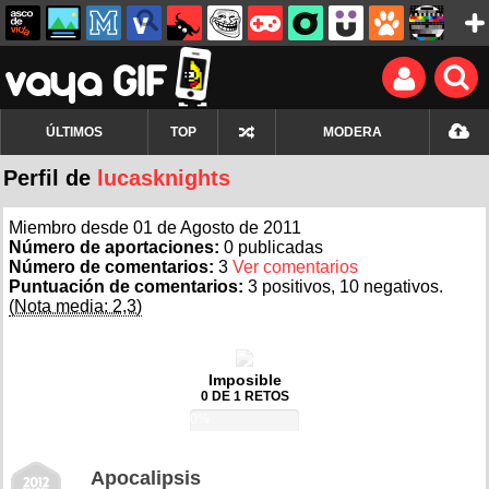
ÚLTIMOS
TOP
MODERA
Perfil de
lucasknights
Miembro desde 01 de Agosto de 2011
Número de aportaciones:
0 publicadas
Número de comentarios:
3
Ver comentarios
Puntuación de comentarios:
3 positivos, 10 negativos.
(Nota media: 2,3)
Imposible
0 DE 1 RETOS
0%
Apocalipsis