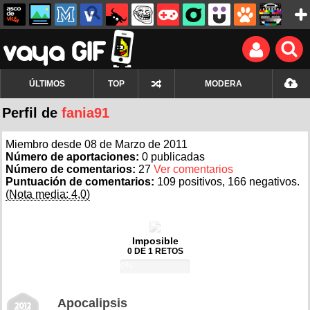
ÚLTIMOS
TOP
MODERA
Perfil de
fania91
Miembro desde 08 de Marzo de 2011
Número de aportaciones:
0 publicadas
Número de comentarios:
27
Ver comentarios
Puntuación de comentarios:
109 positivos, 166 negativos.
(Nota media: 4,0)
Imposible
0 DE 1 RETOS
0%
Apocalipsis