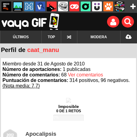
ÚLTIMOS
TOP
MODERA
Perfil de
caat_manu
Miembro desde 31 de Agosto de 2010
Número de aportaciones:
1 publicadas
Número de comentarios:
68
Ver comentarios
Puntuación de comentarios:
314 positivos, 96 negativos.
(Nota media: 7,7)
Imposible
0 DE 1 RETOS
0%
Apocalipsis