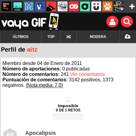
ÚLTIMOS
TOP
MODERA
Perfil de
aitz
Miembro desde 04 de Enero de 2011
Número de aportaciones:
0 publicadas
Número de comentarios:
241
Ver comentarios
Puntuación de comentarios:
3142 positivos, 1373
negativos.
(Nota media: 7,0)
Imposible
0 DE 1 RETOS
0%
Apocalipsis