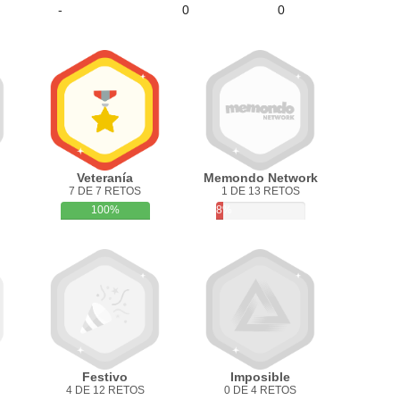
-
0
0
Veteranía
Memondo Network
7 DE 7 RETOS
1 DE 13 RETOS
100%
8%
Festivo
Imposible
4 DE 12 RETOS
0 DE 4 RETOS