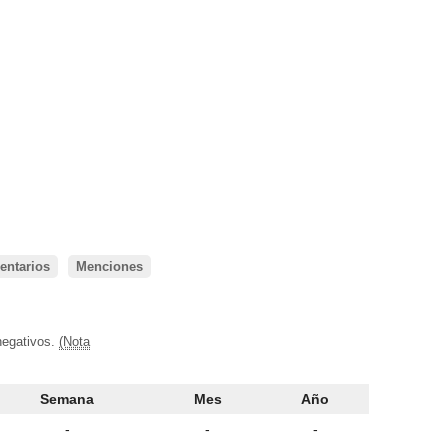
ntarios
Menciones
negativos.
(Nota
Semana
Mes
Año
-
-
-