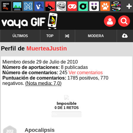
ÚLTIMOS
TOP
MODERA
Perfil de
MuerteaJustin
Miembro desde 29 de Julio de 2010
Número de aportaciones:
8 publicadas
Número de comentarios:
245
Ver comentarios
Puntuación de comentarios:
1785 positivos, 770
negativos.
(Nota media: 7,0)
Imposible
0 DE 1 RETOS
0%
Apocalipsis