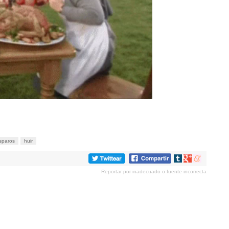
sparos
huir
Compartir
Compartir
Compartir
en
en
en
Reportar por inadecuado o fuente incorrecta
tumblr
Google+
meneame