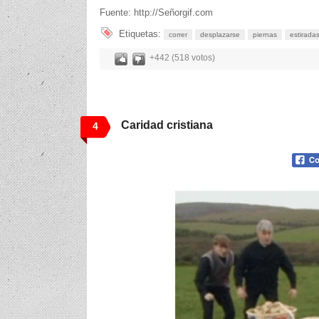
Fuente: http://Señorgif.com
Etiquetas:
correr
desplazarse
piernas
estirada
+442 (518 votos)
Caridad cristiana
4