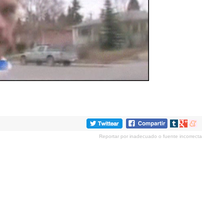
Compartir
Compartir
Compartir
en
en
en
Reportar por inadecuado o fuente incorrecta
tumblr
Google+
meneame