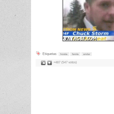
Etiquetas:
hostia
farola
andar
+487 (547 votos)