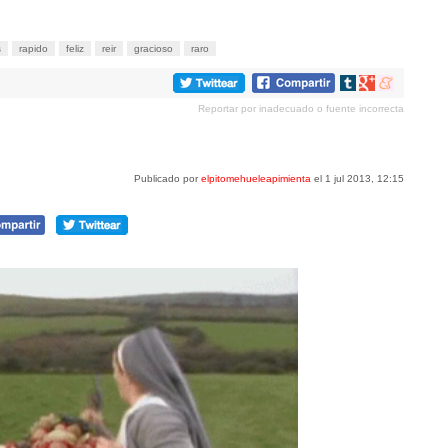
s
rapido
feliz
reir
gracioso
raro
Compartir
Compartir
Compartir
en
en
en
Reportar por inadecuado o fuente incorrecta
tumblr
Google+
meneame
Publicado por
elpitomehueleapimienta
el 1 jul 2013, 12:15