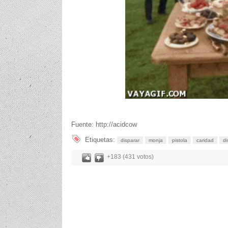
Fuente: http://acidcow
Etiquetas:
disparar
monja
pistola
caridad
di
+183 (431 votos)