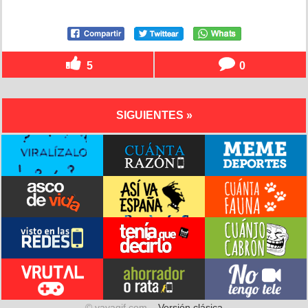
5
0
SIGUIENTES »
© vayagif.com –
Versión clásica