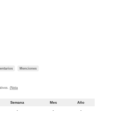
ntarios
Menciones
ativos.
(Nota
Semana
Mes
Año
-
-
-