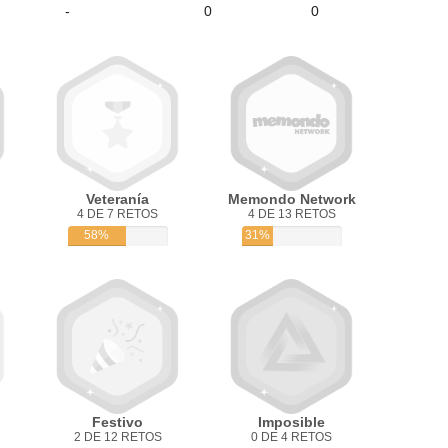
-
0
0
Veteranía
Memondo Network
4 DE 7 RETOS
4 DE 13 RETOS
58%
31%
Festivo
Imposible
2 DE 12 RETOS
0 DE 4 RETOS