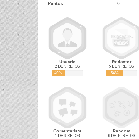
Puntos
0
Usuario
Redactor
2 DE 5 RETOS
5 DE 9 RETOS
40%
56%
Comentarista
Random
1 DE 9 RETOS
6 DE 16 RETOS