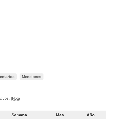
ntarios
Menciones
ativos.
(Nota
Semana
Mes
Año
-
-
-