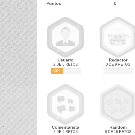
Puntos
0
Usuario
Redactor
2 DE 5 RETOS
0 DE 9 RETOS
40%
0%
Comentarista
Random
2 DE 9 RETOS
6 DE 16 RETOS