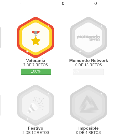
-
0
0
Veteranía
Memondo Network
7 DE 7 RETOS
0 DE 13 RETOS
100%
0%
Festivo
Imposible
2 DE 12 RETOS
0 DE 4 RETOS