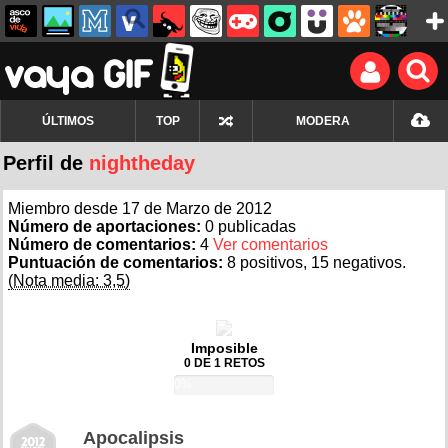
ÚLTIMOS
TOP
MODERA
Perfil de
nightheday
Miembro desde 17 de Marzo de 2012
Número de aportaciones:
0 publicadas
Número de comentarios:
4
Ver comentarios
Puntuación de comentarios:
8 positivos, 15 negativos.
(Nota media: 3,5)
Imposible
0 DE 1 RETOS
0%
Apocalipsis