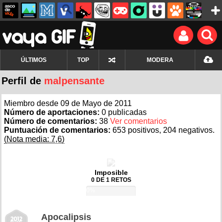
ÚLTIMOS
TOP
MODERA
Perfil de
malpensante
Miembro desde 09 de Mayo de 2011
Número de aportaciones:
0 publicadas
Número de comentarios:
38
Ver comentarios
Puntuación de comentarios:
653 positivos, 204 negativos.
(Nota media: 7,6)
Imposible
0 DE 1 RETOS
0%
Apocalipsis