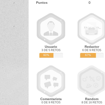
Puntos
0
Usuario
Redactor
3 DE 5 RETOS
6 DE 9 RETOS
60%
67%
Comentarista
Random
0 DE 9 RETOS
8 DE 16 RETOS