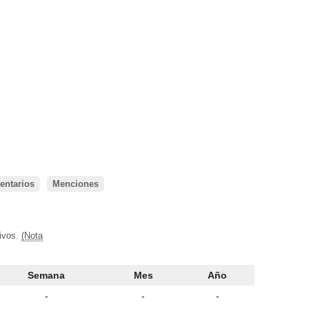
ntarios
Menciones
tivos.
(Nota
Semana
Mes
Año
-
-
-