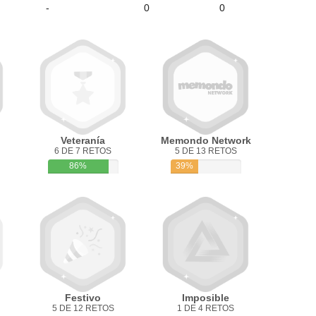
-
0
0
Veteranía
Memondo Network
6 DE 7 RETOS
5 DE 13 RETOS
86%
39%
Festivo
Imposible
5 DE 12 RETOS
1 DE 4 RETOS