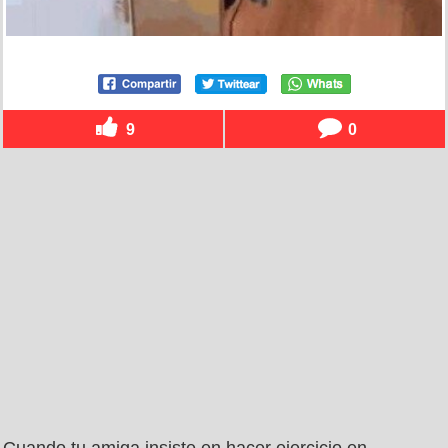
9
0
Cuando tu amiga insiste en hacer ejercicio en