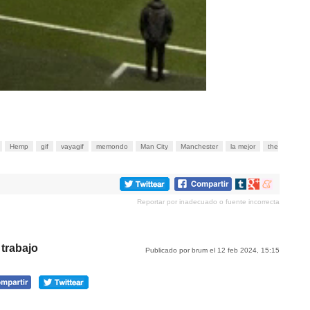
Hemp
gif
vayagif
memondo
Man City
Manchester
la mejor
the
Compartir
Compartir
Compartir
en
en
en
Reportar por inadecuado o fuente incorrecta
tumblr
Google+
meneame
 trabajo
Publicado por brum el 12 feb 2024, 15:15