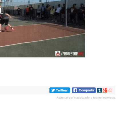
Compartir
Compartir
Compartir
en
en
en
Reportar por inadecuado o fuente incorrecta
tumblr
Google+
meneame