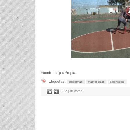
Fuente: http://Propia
Etiquetas:
spiderman
master class
baloncesto
+12 (38 votos)