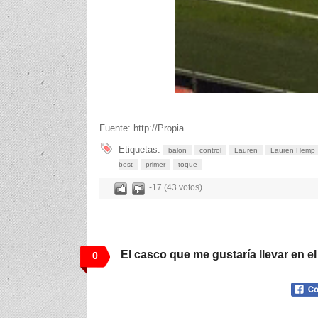
Fuente: http://Propia
Etiquetas:
balon
control
Lauren
Lauren Hemp
best
primer
toque
-17 (43 votos)
El casco que me gustaría llevar en el
0