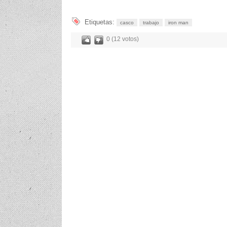
Etiquetas:
casco
trabajo
iron man
0 (12 votos)