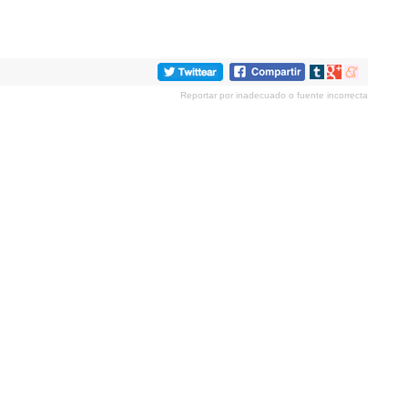
Compartir
Compartir
Compartir
en
en
en
Reportar por inadecuado o fuente incorrecta
tumblr
Google+
meneame