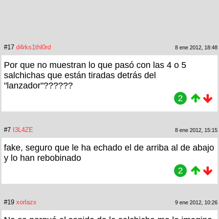
#17
d4rks1thl0rd
8 ene 2012, 18:48
Por que no muestran lo que pasó con las 4 o 5
salchichas que están tiradas detrás del
"lanzador"??????
2
#7
I3L4ZE
8 ene 2012, 15:15
fake, seguro que le ha echado el de arriba al de abajo
y lo han rebobinado
2
#19
xorlazx
9 ene 2012, 10:26