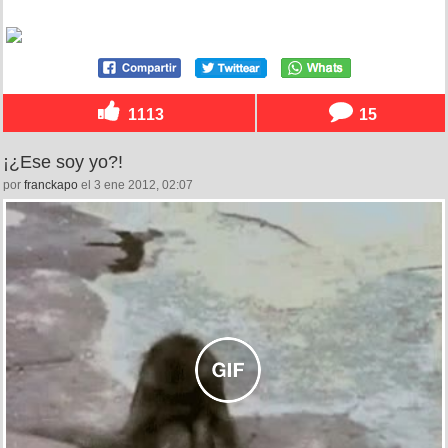
1113
15
¡¿Ese soy yo?!
por
franckapo
el 3 ene 2012, 02:07