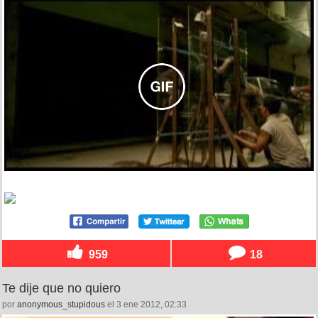
959
18
Te dije que no quiero
por
anonymous_stupidous
el 3 ene 2012, 02:33