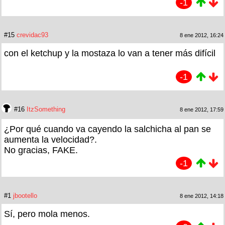
-1
#15
crevidac93
8 ene 2012, 16:24
con el ketchup y la mostaza lo van a tener más difícil
-1
#16
ItzSomething
8 ene 2012, 17:59
¿Por qué cuando va cayendo la salchicha al pan se
aumenta la velocidad?.
No gracias, FAKE.
-1
#1
jbootello
8 ene 2012, 14:18
Sí, pero mola menos.