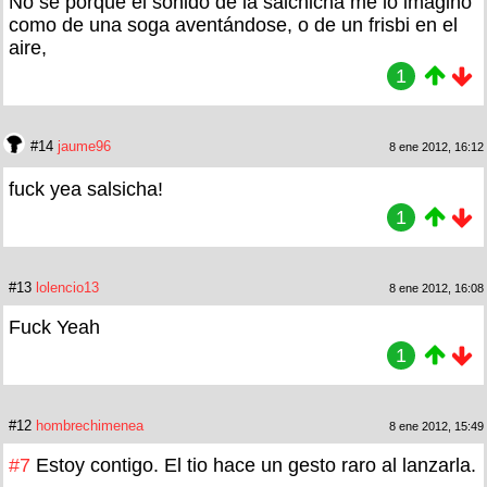
No se porqué el sonido de la salchicha me lo imagino
como de una soga aventándose, o de un frisbi en el
aire,
1
#14
jaume96
8 ene 2012, 16:12
fuck yea salsicha!
1
#13
lolencio13
8 ene 2012, 16:08
Fuck Yeah
1
#12
hombrechimenea
8 ene 2012, 15:49
#7
Estoy contigo. El tio hace un gesto raro al lanzarla.