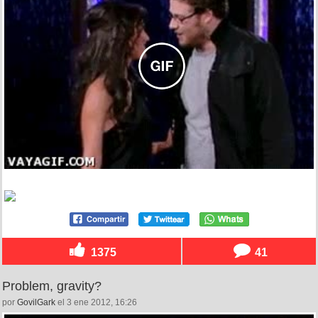
1375
41
Problem, gravity?
por
GovilGark
el 3 ene 2012, 16:26