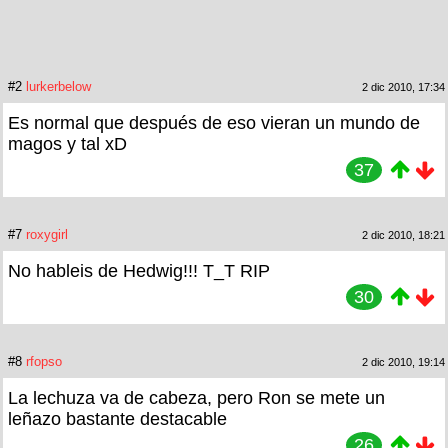
#2
lurkerbelow
2 dic 2010, 17:34
Es normal que después de eso vieran un mundo de
magos y tal xD
37
#7
roxygirl
2 dic 2010, 18:21
No hableis de Hedwig!!! T_T RIP
30
#8
rfopso
2 dic 2010, 19:14
La lechuza va de cabeza, pero Ron se mete un
leñazo bastante destacable
26