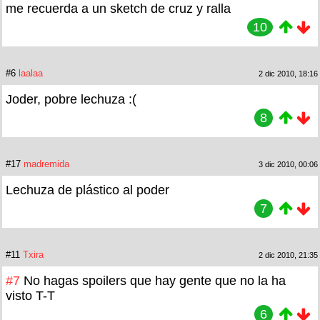
me recuerda a un sketch de cruz y ralla
10
#6
laalaa
2 dic 2010, 18:16
Joder, pobre lechuza :(
8
#17
madremida
3 dic 2010, 00:06
Lechuza de plástico al poder
7
#11
Txira
2 dic 2010, 21:35
#7
No hagas spoilers que hay gente que no la ha
visto T-T
6