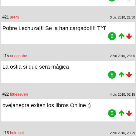
#21
arem
3 dic 2010, 21:30
Pobre Lechuza!!! Se la han cargado!!!! T^T
6
#15
unoqsabe
2 dic 2010, 23:00
La ostia si que sera mágica
6
#22
littleseven
4 dic 2010, 02:15
ovejanegra exiten los libros Online ;)
5
#16
bakunet
2 dic 2010, 23:29