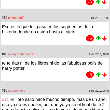
-3
#19
nickname7
3 dic 2010, 01:06
Eso es lo que les pasa en los segmentos de la
historia donde no están hasta el ojete
-6
#10
anonymousmaster
2 dic 2010, 20:54
te te rias ni de los libros,ni de las fabulosas pelis de
harry potter
-6
#18
alvaroemilio
3 dic 2010, 00:37
#11
El libro salio hace mucho tiempo, mas de un año,
eso ya no es spoiler, por que yo ya se el final de la 2
parte de esta pelicula, y no te voy a decir que Harry