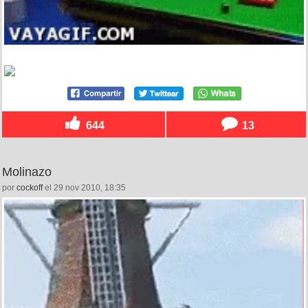
644
13
Molinazo
por
cockoff
el 29 nov 2010, 18:35