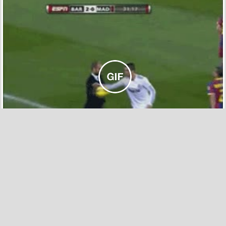
1265
101