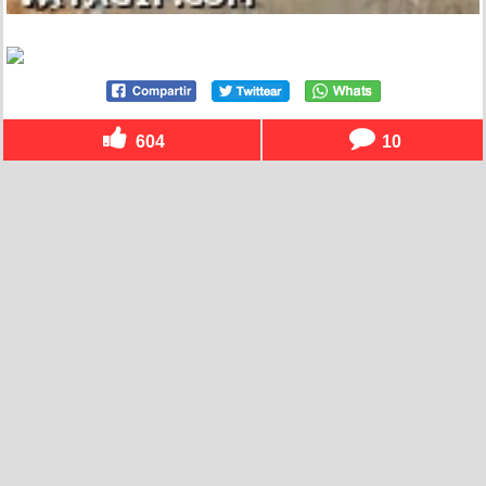
604
10