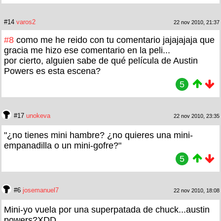
#14
varos2
22 nov 2010, 21:37
#8
como me he reido con tu comentario jajajajaja que
gracia me hizo ese comentario en la peli...
por cierto, alguien sabe de qué película de Austin
Powers es esta escena?
5
#17
unokeva
22 nov 2010, 23:35
"¿no tienes mini hambre? ¿no quieres una mini-
empanadilla o un mini-gofre?"
5
#6
josemanuel7
22 nov 2010, 18:08
Mini-yo vuela por una superpatada de chuck...austin
powers?XDD