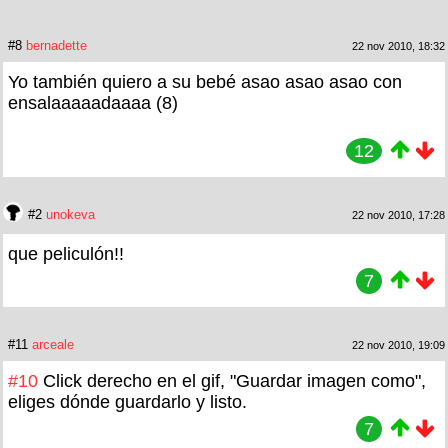
#8
bernadette
22 nov 2010, 18:32
Yo también quiero a su bebé asao asao asao con
ensalaaaaadaaaa (8)
12
#2
unokeva
22 nov 2010, 17:28
que peliculón!!
7
#11
arceale
22 nov 2010, 19:09
#10
Click derecho en el gif, "Guardar imagen como",
eliges dónde guardarlo y listo.
7