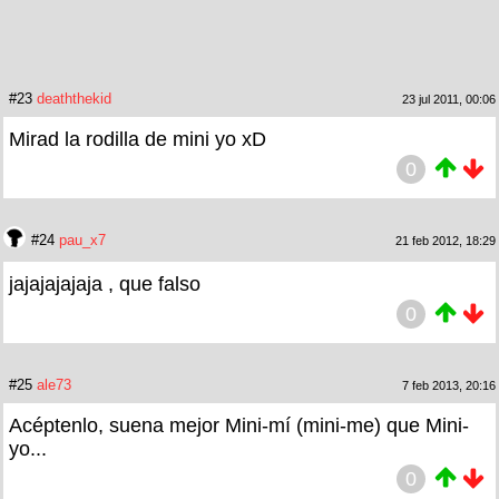
#23
deaththekid
23 jul 2011, 00:06
Mirad la rodilla de mini yo xD
0
#24
pau_x7
21 feb 2012, 18:29
jajajajajaja , que falso
0
#25
ale73
7 feb 2013, 20:16
Acéptenlo, suena mejor Mini-mí (mini-me) que Mini-
yo...
0