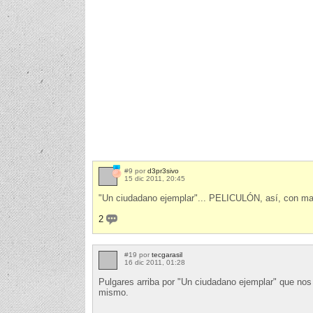
#9 por
d3pr3sivo
15 dic 2011, 20:45
"Un ciudadano ejemplar"... PELICULÓN, así, con m
2
#19 por
tecgarasil
16 dic 2011, 01:28
Pulgares arriba por "Un ciudadano ejemplar" que no
mismo.