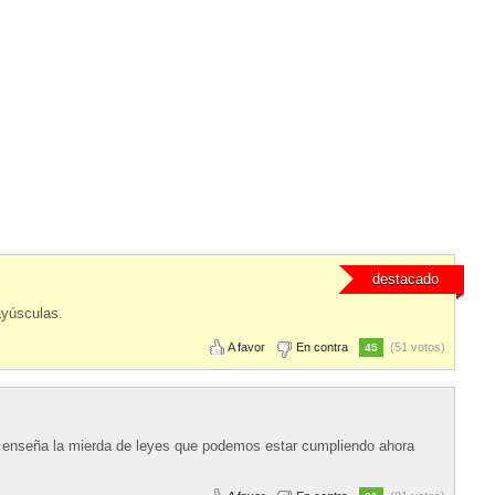
destacado
ayúsculas.
A favor
En contra
(51 votos)
45
s enseña la mierda de leyes que podemos estar cumpliendo ahora