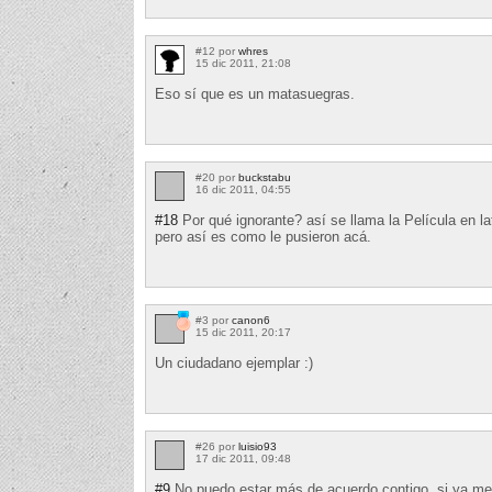
#12 por
whres
15 dic 2011, 21:08
Eso sí que es un matasuegras.
#20 por
buckstabu
16 dic 2011, 04:55
#18
Por qué ignorante? así se llama la Película en la
pero así es como le pusieron acá.
#3 por
canon6
15 dic 2011, 20:17
Un ciudadano ejemplar :)
#26 por
luisio93
17 dic 2011, 09:48
#9
No puedo estar más de acuerdo contigo, si ya me g