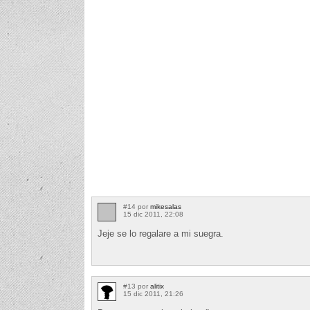
#14 por
mikesalas
15 dic 2011, 22:08
Jeje se lo regalare a mi suegra.
#13 por
alitix
15 dic 2011, 21:26