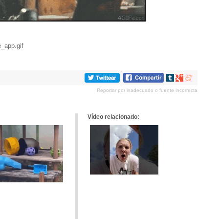
e_app.gif
Compartir
Compartir
Compartir
en
en
en
Reportar por inadecuado o fuente incorrecta
tumblr
Google+
meneame
Vídeo relacionado: