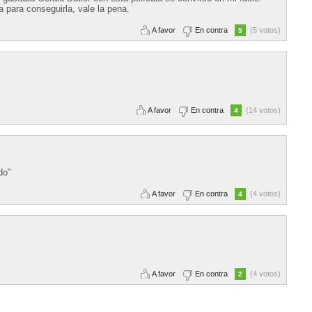
a para conseguirla, vale la pena.
A favor
En contra
(5 votos)
5
A favor
En contra
(14 votos)
4
do"
A favor
En contra
(4 votos)
4
A favor
En contra
(4 votos)
2