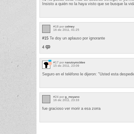
Insisto a quién no la haya visto que se busque la vid
#18 por
celmey
16 dic 2011, 01:25
#15
Te doy un aplauso por ignorante
4
#17 por
narutoyrocklee
15 dic 2011, 23:09
Seguro en el teléfono le dijeron: "Usted esta despedi
#24 por
g_moyano
16 dic 2011, 23:33
fue gracioso ver morir a esa zorra