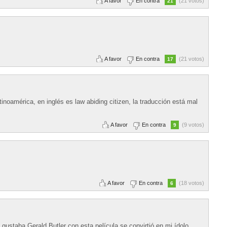
A favor
En contra
(21 votos)
21
A favor
En contra
(21 votos)
17
tinoamérica, en inglés es law abiding citizen, la traducción está mal
A favor
En contra
(9 votos)
9
A favor
En contra
(18 votos)
6
ustaba Gerald Butler con esta película se convirtió en mi ídolo.