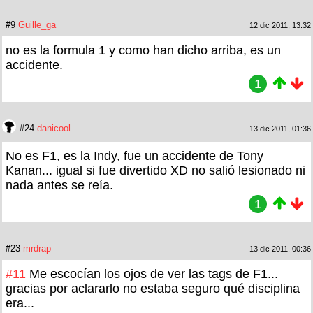
#9
Guille_ga
12 dic 2011, 13:32
no es la formula 1 y como han dicho arriba, es un
accidente.
1
#24
danicool
13 dic 2011, 01:36
No es F1, es la Indy, fue un accidente de Tony
Kanan... igual si fue divertido XD no salió lesionado ni
nada antes se reía.
1
#23
mrdrap
13 dic 2011, 00:36
#11
Me escocían los ojos de ver las tags de F1...
gracias por aclararlo no estaba seguro qué disciplina
era...