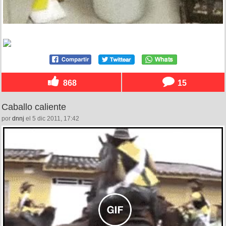
868
15
Caballo caliente
por
dnnj
el 5 dic 2011, 17:42