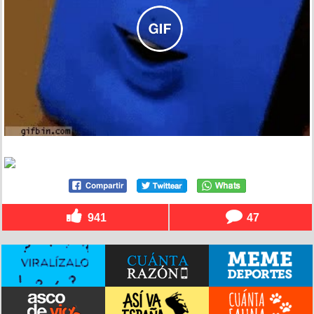
941
47