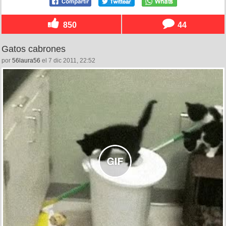
850
44
Gatos cabrones
por
56laura56
el 7 dic 2011, 22:52