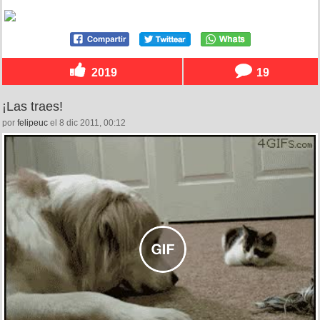
2019
19
¡Las traes!
por
felipeuc
el 8 dic 2011, 00:12