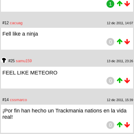
1
#12
cacuag
12 dic 2011, 14:07
Fell like a ninja
0
#25
samu159
13 dic 2011, 23:26
FEEL LIKE METEORO
0
#14
cssmarco
12 dic 2011, 15:39
¡Por fin han hecho un Trackmania nations en la vida
real!
0