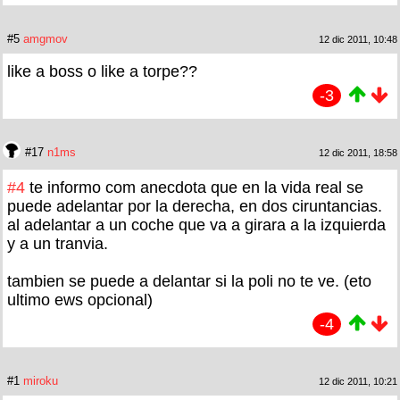
#5
amgmov
12 dic 2011, 10:48
like a boss o like a torpe??
-3
#17
n1ms
12 dic 2011, 18:58
#4
te informo com anecdota que en la vida real se
puede adelantar por la derecha, en dos ciruntancias.
al adelantar a un coche que va a girara a la izquierda
y a un tranvia.
tambien se puede a delantar si la poli no te ve. (eto
ultimo ews opcional)
-4
#1
miroku
12 dic 2011, 10:21