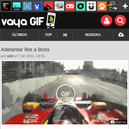
ÚLTIMOS
TOP
MODERA
Adelantar like a Boss
por
sk8r
el 7 dic 2011, 18:55