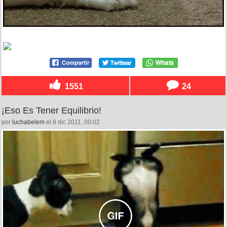
1551
24
¡Eso Es Tener Equilibrio!
por
luchabelem
el 8 dic 2011, 00:02