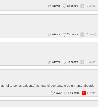
A favor
En contra
(0 votos)
0
A favor
En contra
(0 votos)
0
A favor
En contra
(2 votos)
0
as (si te pones exigente) asi que el comentario es un tanto absurdo
A favor
En contra
(1 voto)
1