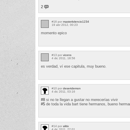
2
#16 por
masterlolencio1234
19 abr 2012, 00:23
momento epico
#13 por
vicens
4 dic 2011, 18:56
es verdad, ví ese capitula, muy bueno.
#10 por
desertdemon
4 dic 2011, 03:16
#8
si no te llegan a gustar no merecerías vivir
#5
de toda la vida bart tiene hermanos, bueno herman
#14 por
alitix
4 dic 2011, 22:01