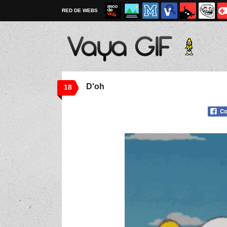
RED DE WEBS
D'oh
18