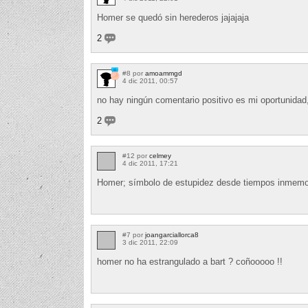
Homer se quedó sin herederos jajajaja
2
#8 por
amoammgd
4 dic 2011, 00:57
no hay ningún comentario positivo es mi oportunid
2
#12 por
celmey
4 dic 2011, 17:21
Homer; símbolo de estupidez desde tiempos inmemo
#7 por
joangarciallorca8
3 dic 2011, 22:09
homer no ha estrangulado a bart ? coñooooo !!