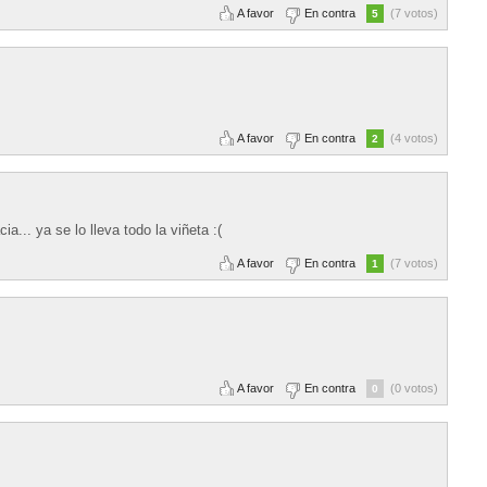
A favor
En contra
(7 votos)
5
A favor
En contra
(4 votos)
2
... ya se lo lleva todo la viñeta :(
A favor
En contra
(7 votos)
1
A favor
En contra
(0 votos)
0