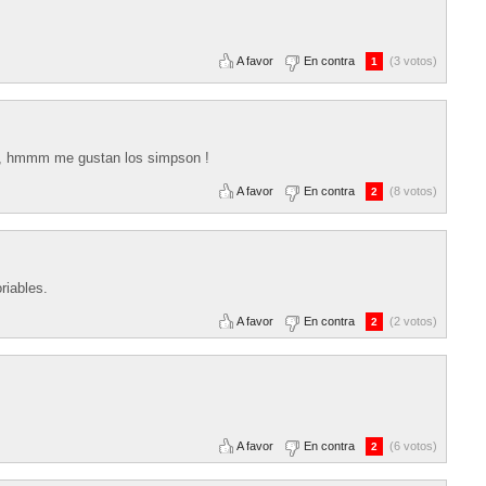
A favor
En contra
(3 votos)
1
ad, hmmm me gustan los simpson !
A favor
En contra
(8 votos)
2
riables.
A favor
En contra
(2 votos)
2
A favor
En contra
(6 votos)
2