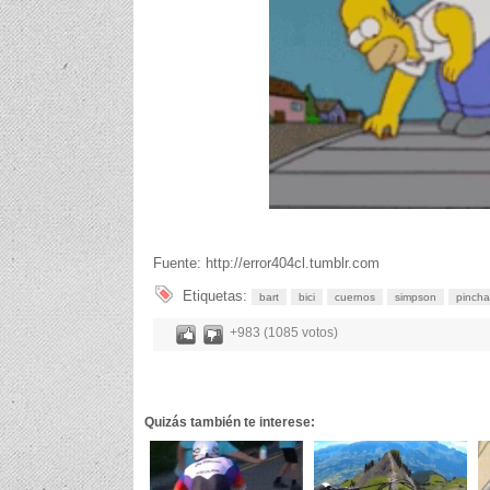
Fuente: http://error404cl.tumblr.com
Etiquetas:
bart
bici
cuernos
simpson
pinch
+983 (1085 votos)
Quizás también te interese: