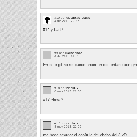
#15 por
diosdelashostias
4 dic 2011, 22:37
#14
y bart?
#9 por
Trollmaniaco
4 dic 2011, 01:55
En este gif no se puede hacer un comentario con gracia
#18 por
niholu77
8 may 2013, 22:56
#17
chavo*
#17 por
niholu77
8 may 2013, 22:56
me hace acordar al capítulo del chabo del 8 xD