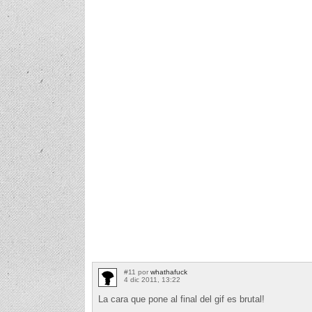
#11 por
whathafuck
4 dic 2011, 13:22
La cara que pone al final del gif es brutal!