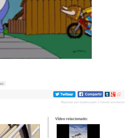
azo
Compartir
Compartir
Compartir
en
en
en
Reportar por inadecuado o fuente incorrecta
tumblr
Google+
meneame
Vídeo relacionado: