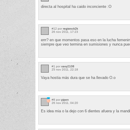
directa al hospital ha caido inconciente :O
#12 por
regisrock2k
26 nov 2011, 17:23
errr? en que momentos pasa eso en la lucha femeni
siempre que veo termina en sumisiones y nunca pue
#1 por
xavy2108
25 nov 2011, 22:18
Vaya hostia más dura que se ha llevado O.o
#8 por
pipen
26 nov 2011, 04:20
Es idea mia o la dejo con 6 dientes afuera y la man