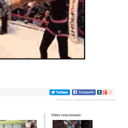
Compartir
Compartir
Compartir
en
en
en
Reportar por inadecuado o fuente incorrecta
tumblr
Google+
meneame
Vídeo relacionado: