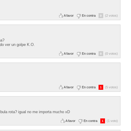
A favor
En contra
(2 votos)
0
na?
do ver un golpe K.O.
A favor
En contra
(0 votos)
0
A favor
En contra
(5 votos)
1
dibula rota? igual no me importa mucho xD
A favor
En contra
(1 voto)
1