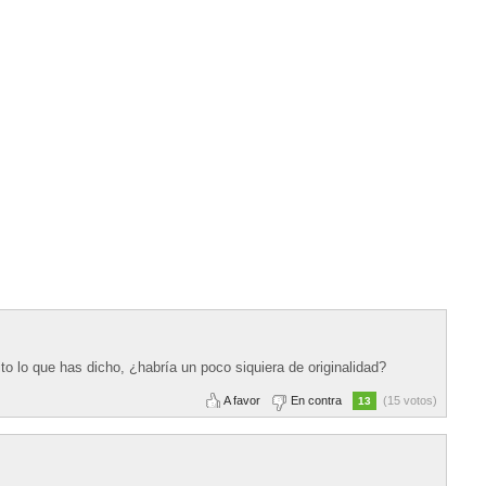
crito lo que has dicho, ¿habría un poco siquiera de originalidad?
A favor
En contra
(15 votos)
13