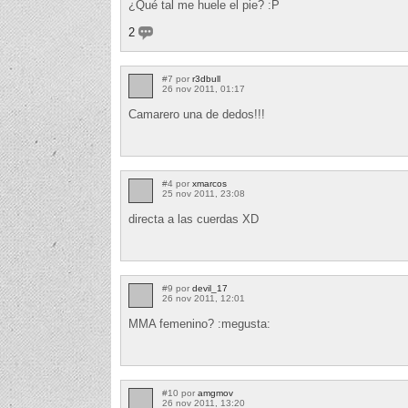
¿Qué tal me huele el pie? :P
2
#7 por
r3dbull
26 nov 2011, 01:17
Camarero una de dedos!!!
#4 por
xmarcos
25 nov 2011, 23:08
directa a las cuerdas XD
#9 por
devil_17
26 nov 2011, 12:01
MMA femenino? :megusta:
#10 por
amgmov
26 nov 2011, 13:20