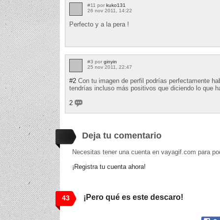
#11 por
kuko131
26 nov 2011, 14:22
Perfecto y a la pera !
#3 por
ginyin
25 nov 2011, 22:47
#2
Con tu imagen de perfil podrías perfectamente hab
tendrías incluso más positivos que diciendo lo que h
2
Deja tu comentario
Necesitas tener una cuenta en vayagif.com para po
¡Registra tu cuenta ahora!
¡Pero qué es este descaro!
43