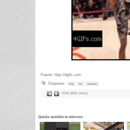
Fuente: http://4gifs.com
Etiquetas:
ring
ko
patada
+646 (888 votos)
Quizás también te interese: