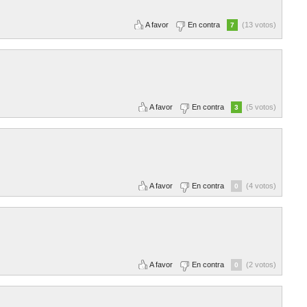
A favor
En contra
(13 votos)
7
A favor
En contra
(5 votos)
3
A favor
En contra
(4 votos)
0
A favor
En contra
(2 votos)
0