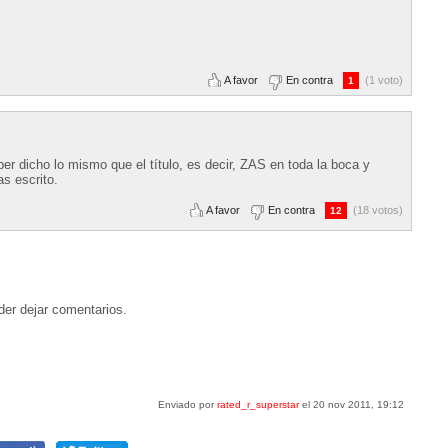
A favor
En contra
(1 voto)
1
er dicho lo mismo que el título, es decir, ZAS en toda la boca y
as escrito.
A favor
En contra
(18 votos)
12
der dejar comentarios.
Enviado por
rated_r_superstar
el 20 nov 2011, 19:12