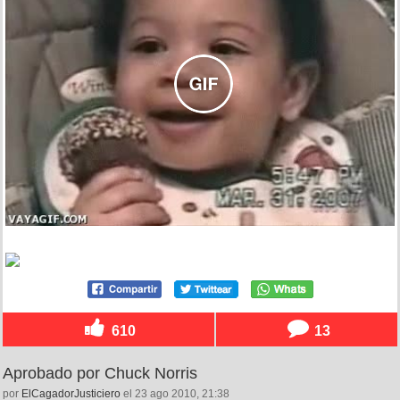
610
13
Aprobado por Chuck Norris
por
ElCagadorJusticiero
el 23 ago 2010, 21:38