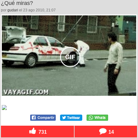
¿Qué miras?
por
gudari
el 23 ago 2010, 21:07
731
14