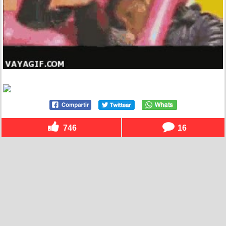
746
16