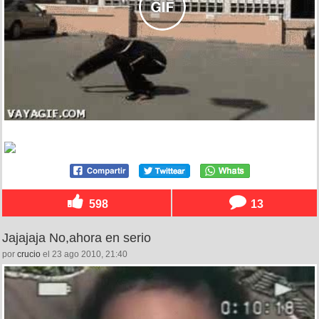
598
13
Jajajaja No,ahora en serio
por
crucio
el 23 ago 2010, 21:40