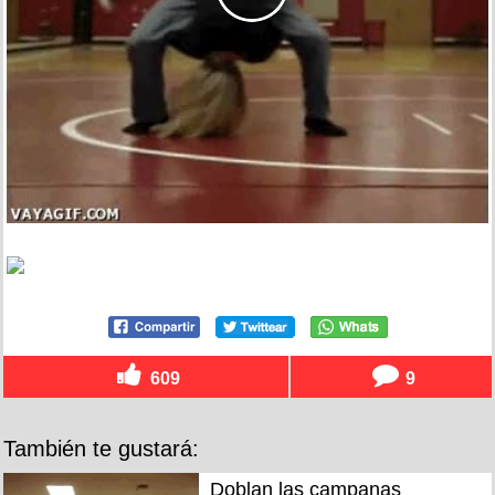
609
9
También te gustará:
Doblan las campanas