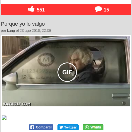
551
15
Porque yo lo valgo
por
kang
el 23 ago 2010, 22:36