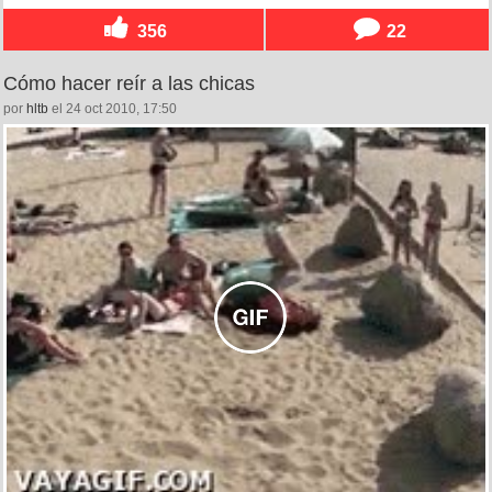
356
22
Cómo hacer reír a las chicas
por
hltb
el 24 oct 2010, 17:50