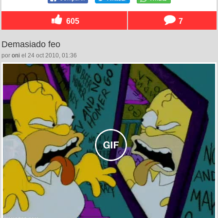
605
7
Demasiado feo
por
oni
el 24 oct 2010, 01:36