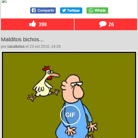
398
26
Malditos bichos...
por
cacafurius
el 23 oct 2010, 14:28