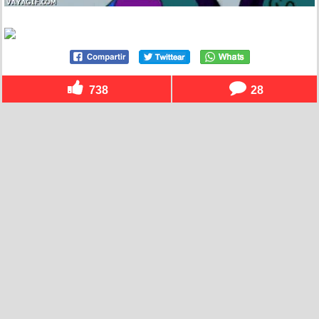
738
28