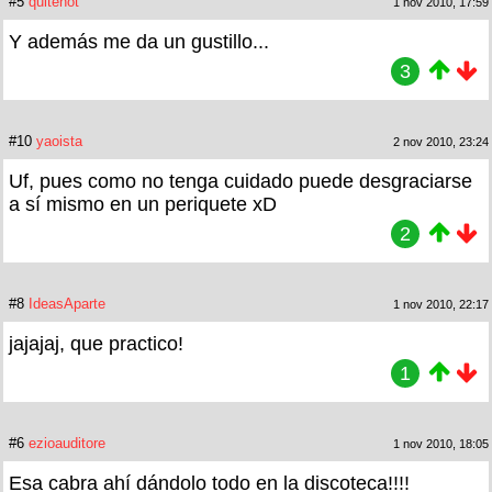
#5
quitenot
1 nov 2010, 17:59
Y además me da un gustillo...
3
#10
yaoista
2 nov 2010, 23:24
Uf, pues como no tenga cuidado puede desgraciarse
a sí mismo en un periquete xD
2
#8
IdeasAparte
1 nov 2010, 22:17
jajajaj, que practico!
1
#6
ezioauditore
1 nov 2010, 18:05
Esa cabra ahí dándolo todo en la discoteca!!!!