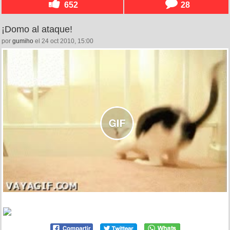
652
28
¡Domo al ataque!
por
gumiho
el 24 oct 2010, 15:00