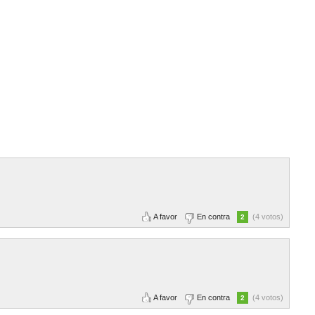
A favor
En contra
(4 votos)
2
A favor
En contra
(4 votos)
2