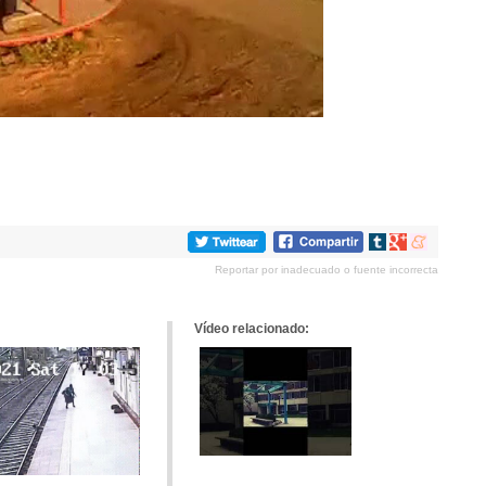
Compartir
Compartir
Compartir
en
en
en
Reportar por inadecuado o fuente incorrecta
tumblr
Google+
meneame
Vídeo relacionado: