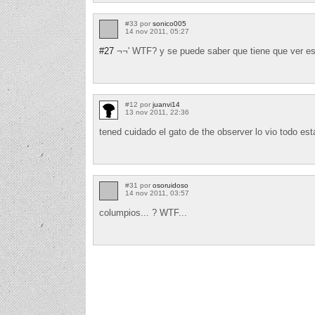
#33 por
sonico005
14 nov 2011, 05:27
#27
¬¬' WTF? y se puede saber que tiene que ver es
#12 por
juanvi14
13 nov 2011, 22:36
tened cuidado el gato de the observer lo vio todo est
#31 por
osoruidoso
14 nov 2011, 03:57
columpios... ? WTF...