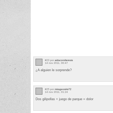
#23 por
aidacondieresis
14 nov 2011, 00:47
¿A alguien le sorprende?
#25 por
mirageosiris72
14 nov 2011, 01:24
Dos gilipollas + juego de parque = dolor