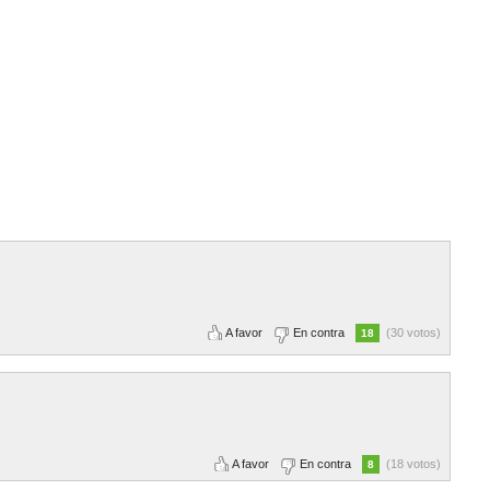
A favor
En contra
(30 votos)
18
A favor
En contra
(18 votos)
8