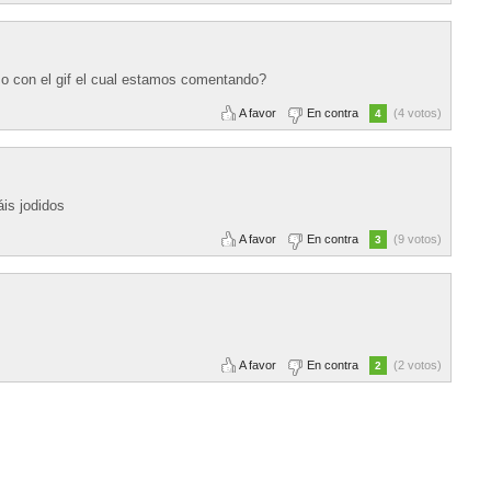
o con el gif el cual estamos comentando?
A favor
En contra
(4 votos)
4
áis jodidos
A favor
En contra
(9 votos)
3
A favor
En contra
(2 votos)
2