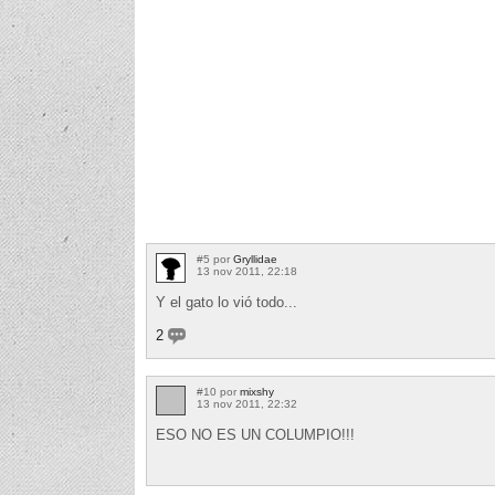
#5 por
Gryllidae
13 nov 2011, 22:18
Y el gato lo vió todo...
2
#10 por
mixshy
13 nov 2011, 22:32
ESO NO ES UN COLUMPIO!!!