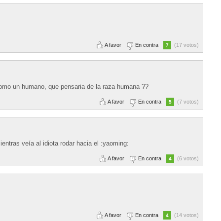
A favor
En contra
(17 votos)
7
 como un humano, que pensaria de la raza humana ??
A favor
En contra
(7 votos)
5
entras veía al idiota rodar hacia el :yaoming:
A favor
En contra
(6 votos)
4
A favor
En contra
(14 votos)
4