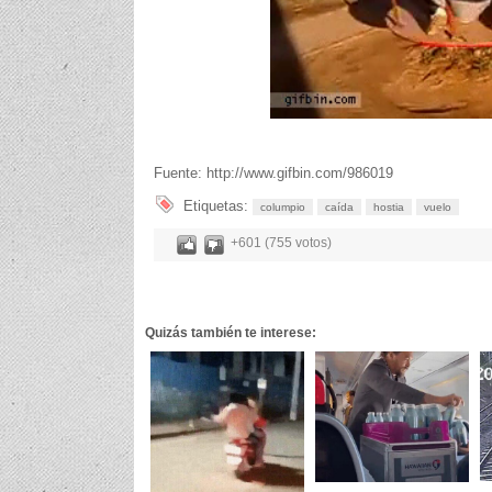
Fuente: http://www.gifbin.com/986019
Etiquetas:
columpio
caída
hostia
vuelo
+601 (755 votos)
Quizás también te interese: