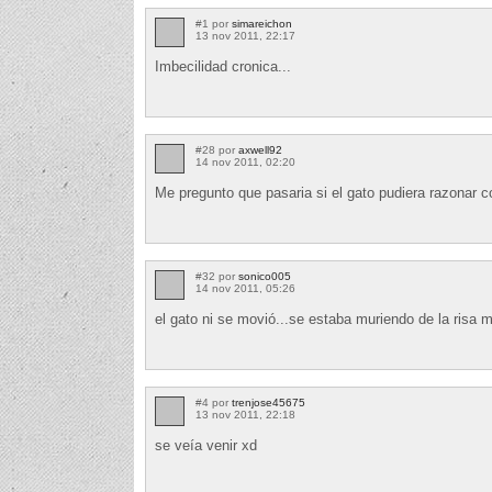
#1 por
simareichon
13 nov 2011, 22:17
Imbecilidad cronica...
#28 por
axwell92
14 nov 2011, 02:20
Me pregunto que pasaria si el gato pudiera razonar
#32 por
sonico005
14 nov 2011, 05:26
el gato ni se movió...se estaba muriendo de la risa mi
#4 por
trenjose45675
13 nov 2011, 22:18
se veía venir xd