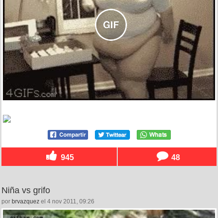
945
48
Niña vs grifo
por
brvazquez
el 4 nov 2011, 09:26