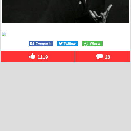
1119
28