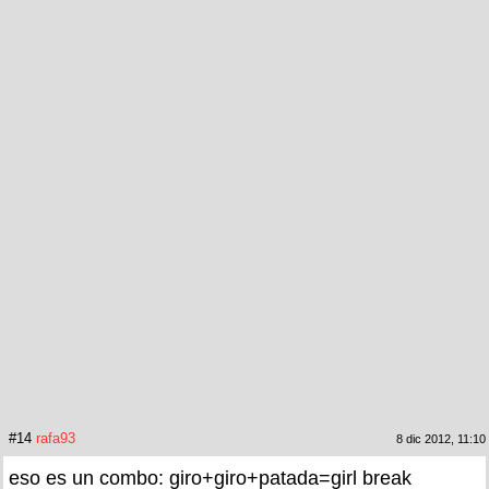
#14
rafa93
8 dic 2012, 11:10
eso es un combo: giro+giro+patada=girl break