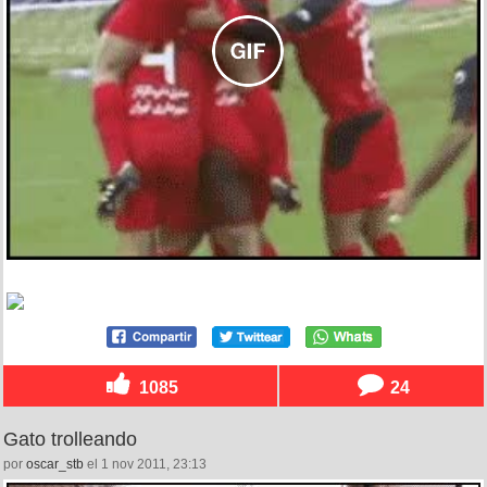
1085
24
Gato trolleando
por
oscar_stb
el 1 nov 2011, 23:13