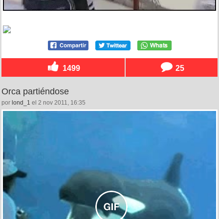
1499
25
Orca partiéndose
por
lond_1
el 2 nov 2011, 16:35