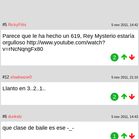
#5
RickyFitts
5 nov 2011, 14:42
Parece que le ha hecho un 619, Rey Mysterio estaría
orgulloso http://www.youtube.com/watch?
v=rNcNqngFx80
2
#12
shadowzer0
5 nov 2011, 21:10
Llanto en 3..2..1..
2
#6
dunkelz
5 nov 2011, 14:43
que clase de baile es ese -_-
1