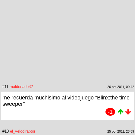
#11
maldonado32
26 oct 2011, 00:42
me recuerda muchisimo al videojuego "Blinx:the time
sweeper"
-1
#10
el_velociraptor
25 oct 2011, 23:59