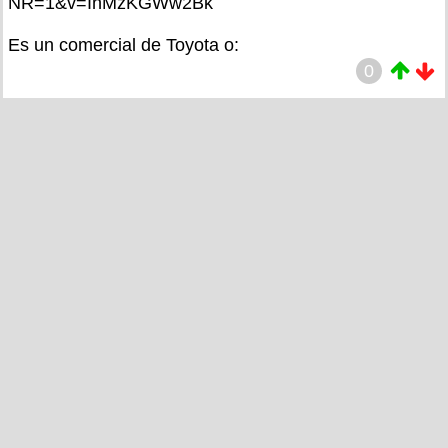
NR=1&v=IhMzKGWw2Bk
Es un comercial de Toyota o:
0