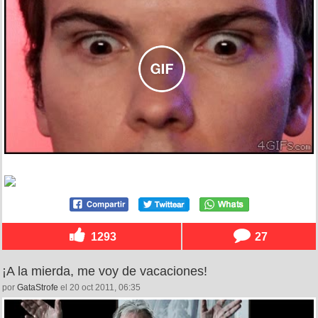
1293
27
¡A la mierda, me voy de vacaciones!
por
GataStrofe
el 20 oct 2011, 06:35