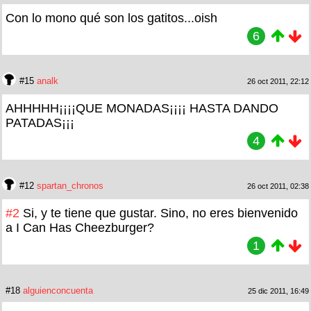
Con lo mono qué son los gatitos...oish
6
#15
analk
26 oct 2011, 22:12
AHHHHH¡¡¡¡QUE MONADAS¡¡¡¡ HASTA DANDO
PATADAS¡¡¡
4
#12
spartan_chronos
26 oct 2011, 02:38
#2
Si, y te tiene que gustar. Sino, no eres bienvenido
a I Can Has Cheezburger?
1
#18
alguienconcuenta
25 dic 2011, 16:49