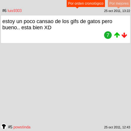
Por orden cronológico
Por mejores
#6
luis9303
25 oct 2011, 13:22
estoy un poco cansao de los gifs de gatos pero
bueno.. esta bien XD
7
#5
powstinda
25 oct 2011, 12:43