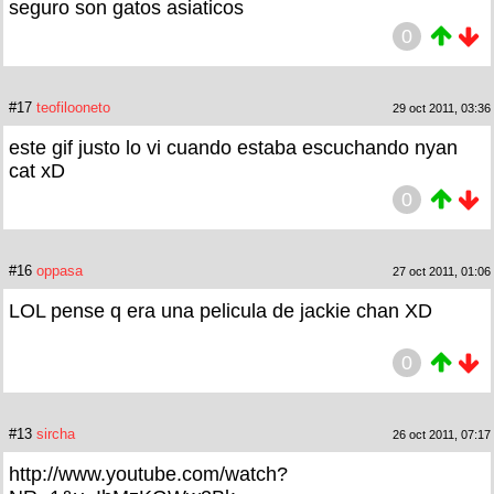
seguro son gatos asiaticos
0
#17
teofilooneto
29 oct 2011, 03:36
este gif justo lo vi cuando estaba escuchando nyan
cat xD
0
#16
oppasa
27 oct 2011, 01:06
LOL pense q era una pelicula de jackie chan XD
0
#13
sircha
26 oct 2011, 07:17
http://www.youtube.com/watch?