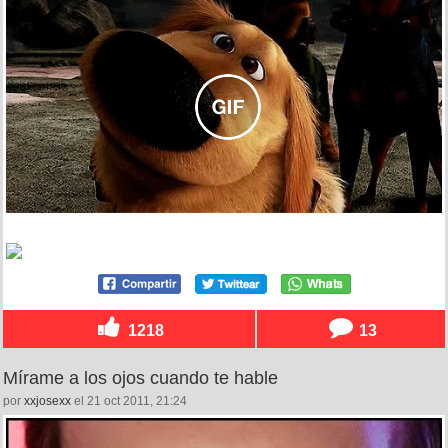
1218
13
Mírame a los ojos cuando te hable
por
xxjosexx
el 21 oct 2011, 21:24