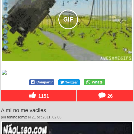
1151
26
A mí no me vaciles
por
toninosonyx
el 21 oct 2011, 02:08