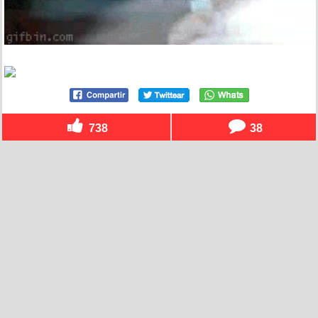
738
38