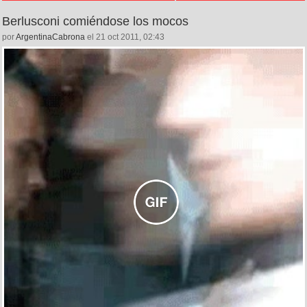
Berlusconi comiéndose los mocos
por
ArgentinaCabrona
el 21 oct 2011, 02:43