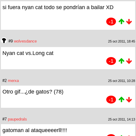
si fuera nyan cat todo se pondrían a bailar XD
-1
#9
wolvesdance
25 oct 2011, 18:45
Nyan cat vs.Long cat
-1
#2
merxa
25 oct 2011, 10:28
Otro gif...¿de gatos? (78)
-1
#7
paupedrals
25 oct 2011, 14:13
gatoman al ataqueeeerll!!!!