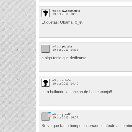
#8 por
awesomefeis
19 oct 2011, 18:09
Etiquetas: Obama. ಠ_ಠ.
#4 por
prussia
19 oct 2011, 14:35
a algo tenia que dedicarse!
#5 por
solofer
19 oct 2011, 14:49
esta bailando la cancion de bob esponja!!
#6 por
joan95
19 oct 2011, 16:57
Se ve que tanto tiempo encerrado le afectó al cerebro