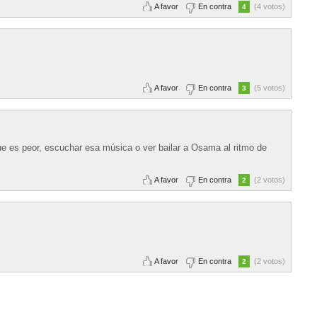
A favor
En contra
(4 votos)
4
A favor
En contra
(5 votos)
3
e es peor, escuchar esa música o ver bailar a Osama al ritmo de
A favor
En contra
(2 votos)
2
A favor
En contra
(2 votos)
2