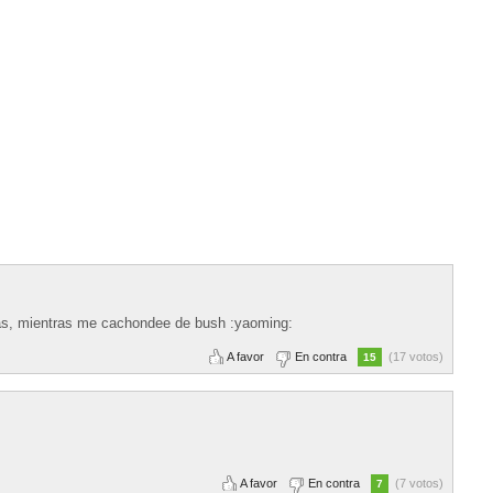
ias, mientras me cachondee de bush :yaoming:
A favor
En contra
(17 votos)
15
A favor
En contra
(7 votos)
7