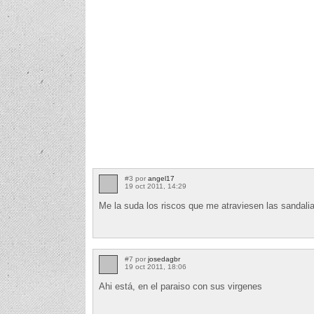
#3 por
angel17
19 oct 2011, 14:29
Me la suda los riscos que me atraviesen las sandal
#7 por
josedagbr
19 oct 2011, 18:06
Ahi está, en el paraiso con sus virgenes