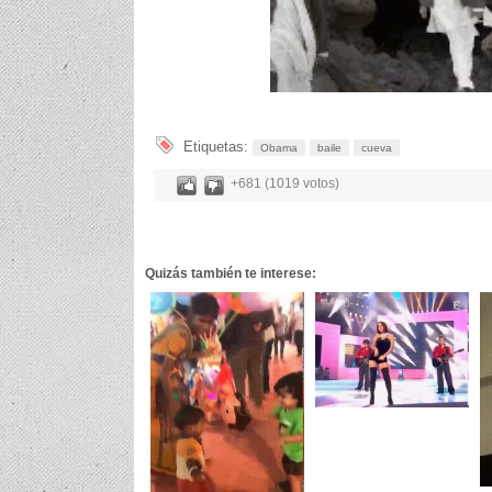
Etiquetas:
Obama
baile
cueva
+681 (1019 votos)
Quizás también te interese: