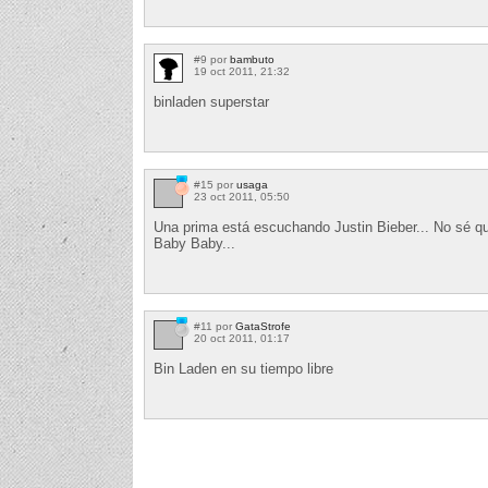
#9 por
bambuto
19 oct 2011, 21:32
binladen superstar
#15 por
usaga
23 oct 2011, 05:50
Una prima está escuchando Justin Bieber... No sé qu
Baby Baby...
#11 por
GataStrofe
20 oct 2011, 01:17
Bin Laden en su tiempo libre