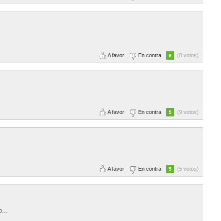
A favor
En contra
(8 votos)
6
A favor
En contra
(9 votos)
5
A favor
En contra
(5 votos)
5
...