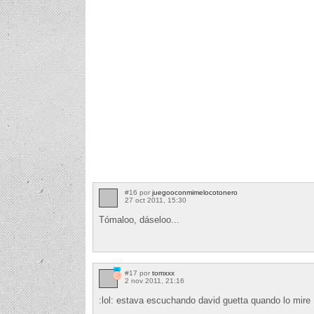
#16 por
juegooconmimelocotonero
27 oct 2011, 15:30
Tómaloo, dáseloo...
#17 por
tomxxx
2 nov 2011, 21:16
:lol: estava escuchando david guetta quando lo mire