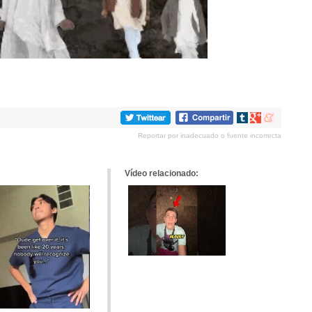
Compartir
Compartir
Compartir
en
en
en
Reportar por inadecuado o fuente incorrecta
tumblr
Google+
meneame
Vídeo relacionado: