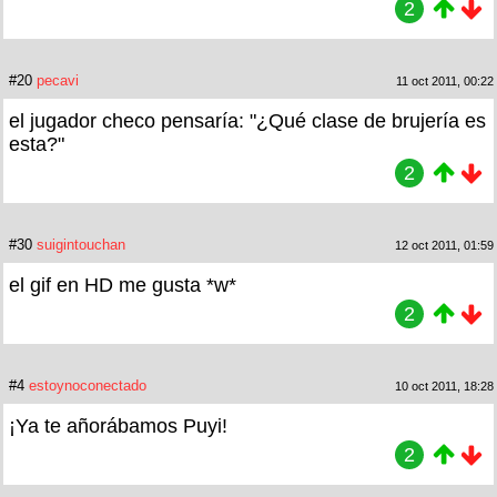
2
#20
pecavi
11 oct 2011, 00:22
el jugador checo pensaría: "¿Qué clase de brujería es
esta?"
2
#30
suigintouchan
12 oct 2011, 01:59
el gif en HD me gusta *w*
2
#4
estoynoconectado
10 oct 2011, 18:28
¡Ya te añorábamos Puyi!
2