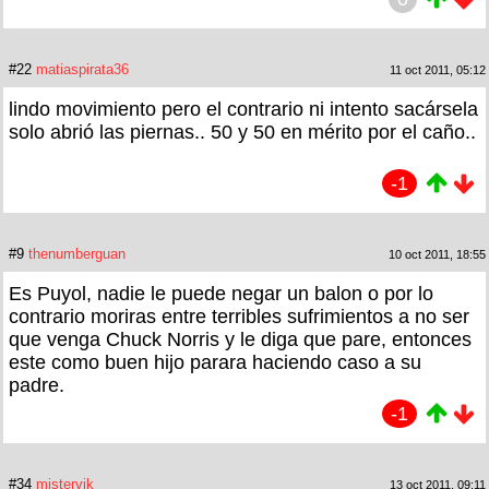
#22
matiaspirata36
11 oct 2011, 05:12
lindo movimiento pero el contrario ni intento sacársela
solo abrió las piernas.. 50 y 50 en mérito por el caño..
-1
#9
thenumberguan
10 oct 2011, 18:55
Es Puyol, nadie le puede negar un balon o por lo
contrario moriras entre terribles sufrimientos a no ser
que venga Chuck Norris y le diga que pare, entonces
este como buen hijo parara haciendo caso a su
padre.
-1
#34
mistervik
13 oct 2011, 09:11