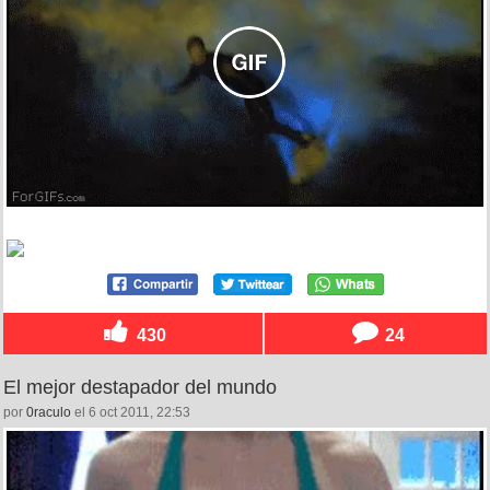
430
24
El mejor destapador del mundo
por
0raculo
el 6 oct 2011, 22:53