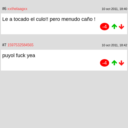
#6
xxthelaagxx
10 oct 2011, 18:40
Le a tocado el culo!! pero menudo caño !
-4
#7
1597532584565
10 oct 2011, 18:42
puyol fuck yea
-4