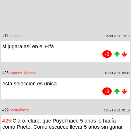
#11
anngeel
10 oct 2011, 19:32
si jugara así en el Fifa...
-3
#23
marcos_kaizoku
11 oct 2011, 09:42
esta seleccion es unica
-3
#29
portughetto
12 oct 2011, 01:56
#25
Claro, claro, que Puyol hace 5 años lo hacía
como Prieto. Como escuece llevar 5 años sin ganar