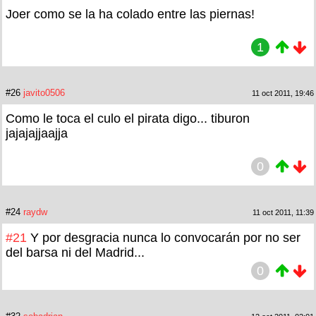
Joer como se la ha colado entre las piernas!
1
#26
javito0506
11 oct 2011, 19:46
Como le toca el culo el pirata digo... tiburon
jajajajjaajja
0
#24
raydw
11 oct 2011, 11:39
#21
Y por desgracia nunca lo convocarán por no ser
del barsa ni del Madrid...
0