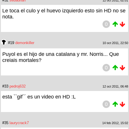
#32
sebadrian
12 oct 2011, 02:01
Le toca el culo y el huevo izquierdo esto sin HD no se
nota.
0
#19
demonkiller
10 oct 2011, 22:50
Puyol es el hijo de una catalana y mr. Norris... Que
creiais mortales?
0
#33
pedroj632
12 oct 2011, 06:48
esta ``gif´´ es un video en HD :L
0
#35
laurycrack7
14 feb 2012, 15:02