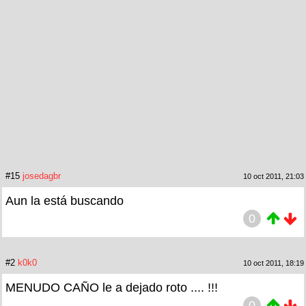
#15
josedagbr
10 oct 2011, 21:03
Aun la está buscando
0
#2
k0k0
10 oct 2011, 18:19
MENUDO CAÑO le a dejado roto .... !!!
0