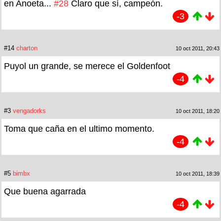
en Anoeta...
#28
Claro que sí, campeón.
-3
#14
charton
10 oct 2011, 20:43
Puyol un grande, se merece el Goldenfoot
-4
#3
vengadorks
10 oct 2011, 18:20
Toma que caña en el ultimo momento.
-4
#5
bimbx
10 oct 2011, 18:39
Que buena agarrada
-4