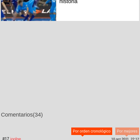
historia
Comentarios
(34)
Por orden cronológico
Por mejores
#17
joolpe
10 oct 2011, 22:12