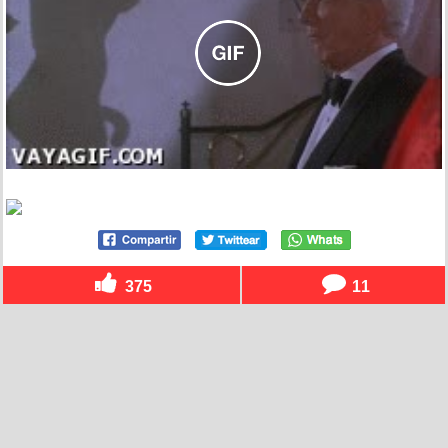
375
11