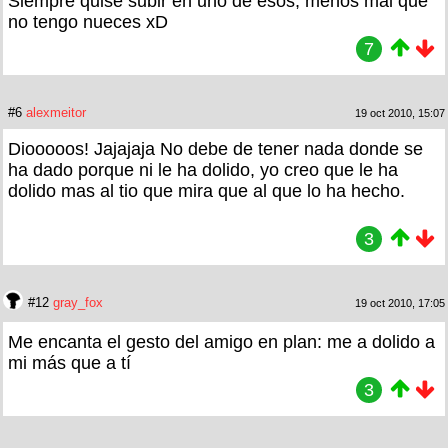
Siempre quise subir en uno de esos, menos mal que
no tengo nueces xD
7
#6
alexmeitor
19 oct 2010, 15:07
Diooooos! Jajajaja No debe de tener nada donde se
ha dado porque ni le ha dolido, yo creo que le ha
dolido mas al tio que mira que al que lo ha hecho.
3
#12
gray_fox
19 oct 2010, 17:05
Me encanta el gesto del amigo en plan: me a dolido a
mi más que a tí
3