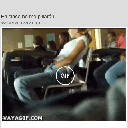
En clase no me pillarán
por
Evifil
el 11 oct 2010, 15:53