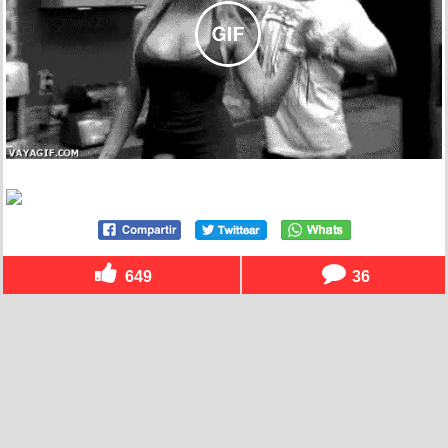
649
36