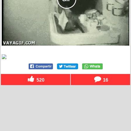
520
16