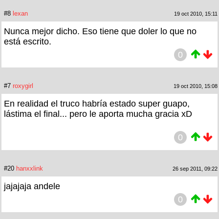
#8
lexan
19 oct 2010, 15:11
Nunca mejor dicho. Eso tiene que doler lo que no
está escrito.
0
#7
roxygirl
19 oct 2010, 15:08
En realidad el truco habría estado super guapo,
lástima el final... pero le aporta mucha gracia xD
0
#20
hanxxlink
26 sep 2011, 09:22
jajajaja andele
0