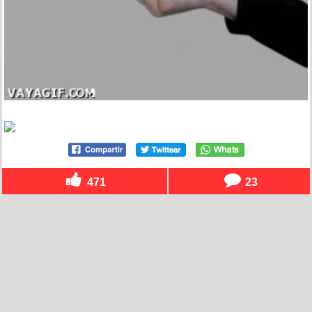
471
23