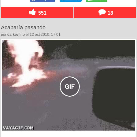
551
18
Acabaría pasando
por
darkevilnp
el 12 oct 2010, 17:01