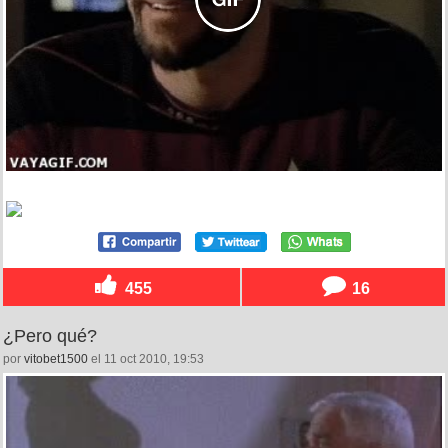
455
16
¿Pero qué?
por
vitobet1500
el 11 oct 2010, 19:53