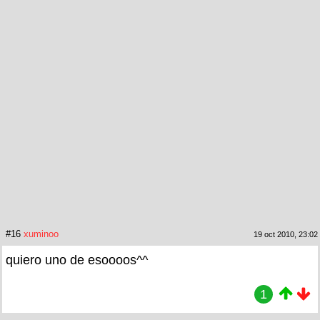
#16
xuminoo
19 oct 2010, 23:02
quiero uno de esoooos^^
1