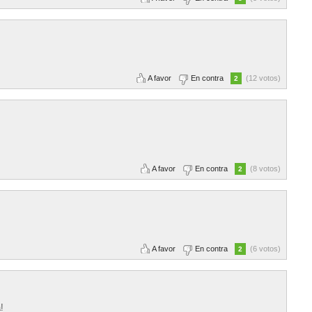
A favor
En contra
(12 votos)
2
A favor
En contra
(8 votos)
2
A favor
En contra
(6 votos)
2
!