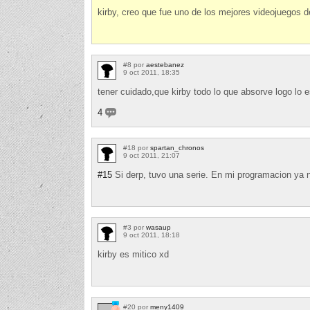
kirby, creo que fue uno de los mejores videojuegos d
#8 por
aestebanez
9 oct 2011, 18:35
tener cuidado,que kirby todo lo que absorve logo lo 
4
#18 por
spartan_chronos
9 oct 2011, 21:07
#15
Si derp, tuvo una serie. En mi programacion ya n
#3 por
wasaup
9 oct 2011, 18:18
kirby es mitico xd
#20 por
meny1409