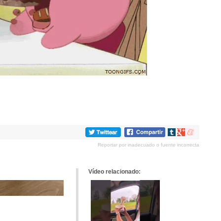
Compartir
Compartir
Compartir
en
en
en
Reportar por inadecuado o fuente incorrecta
tumblr
Google+
meneame
Vídeo relacionado: