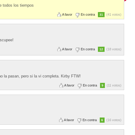
e todos los tiempos
A favor
En contra
(41 votos)
31
escupee!
A favor
En contra
(18 votos)
12
o la pasan, pero si la vi completa. Kirby FTW!
A favor
En contra
(11 votos)
9
A favor
En contra
(16 votos)
6