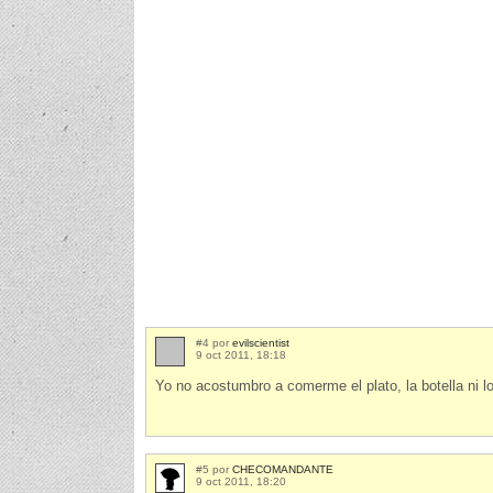
#4 por
evilscientist
9 oct 2011, 18:18
Yo no acostumbro a comerme el plato, la botella ni lo
#5 por
CHECOMANDANTE
9 oct 2011, 18:20