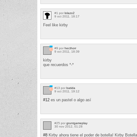
#1 por
lolazo2
9 oct 2011, 18:17
Feel like kirby
#9 por
hecthorr
9 oct 2011, 18:39
kirby
que recuerdos *-*
#13 por
batida
9 oct 2011, 19:12
#12
es un pastel o algo así
#25 por
gruntgameplay
30 nov 2012, 01:28
#8
Kirby ahora tiene el poder de botella! Kirby Botella