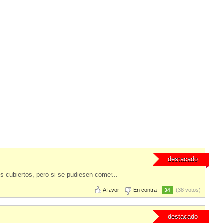
destacado
s cubiertos, pero si se pudiesen comer...
A favor
En contra
(38 votos)
34
destacado