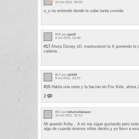
10 oct 2011, 00:05
o_o no entiendo donde le cabe tanta comida
#19 por
rgwolf
9 oct 2011, 21:49
#17
Ahora Disney xD, mantuvieron la X poniendo lo d
cadena...
#17 por
al2496
9 oct 2011, 20:37
#15
Había una serie y la hacían en Fox Kids, ahora J
2
#21 por
kirbyroviritalopez
10 oct 2011, 22:13
Mi querido Kirby... A mi me sigue gustando pero tod
algo de cuando éramos niños dentro y yo llevo a esa 