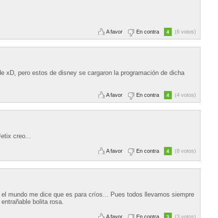
A favor
En contra
(6 votos)
4
e xD, pero estos de disney se cargaron la programación de dicha
A favor
En contra
(4 votos)
4
etix creo...
A favor
En contra
(8 votos)
4
o el mundo me dice que es para críos... Pues todos llevamos siempre
entrañable bolita rosa.
A favor
En contra
(3 votos)
3