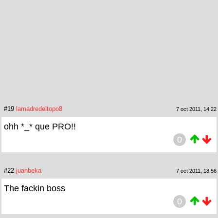
#19
lamadredeltopo8
7 oct 2011, 14:22
ohh *_* que PRO!!
0
#22
juanbeka
7 oct 2011, 18:56
The fackin boss
0