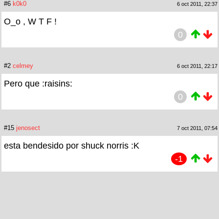
#6
k0k0
6 oct 2011, 22:37
O_o , W T F !
0
#2
celmey
6 oct 2011, 22:17
Pero que :raisins:
0
#15
jenosect
7 oct 2011, 07:54
esta bendesido por shuck norris :K
-1