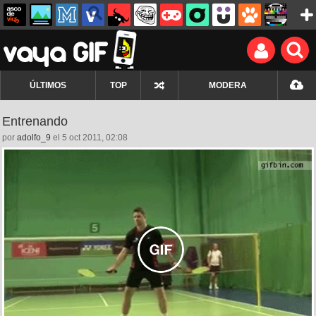
ÚLTIMOS
TOP
MODERA
Entrenando
por
adolfo_9
el 5 oct 2011, 02:08