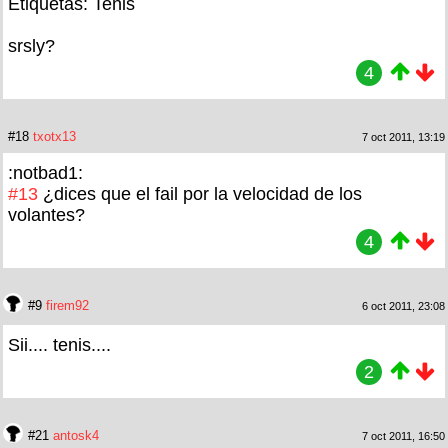
Etiquetas: Tenis
srsly?
4
#18
txotx13
7 oct 2011, 13:19
:notbad1:
#13
¿dices que el fail por la velocidad de los
volantes?
4
#9
firem92
6 oct 2011, 23:08
Sii.... tenis....
2
#21
antosk4
7 oct 2011, 16:50