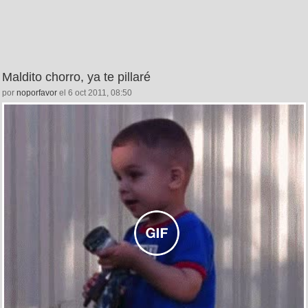
Maldito chorro, ya te pillaré
por
noporfavor
el 6 oct 2011, 08:50