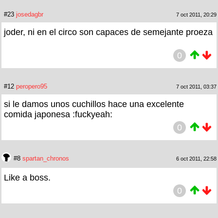
#23
josedagbr
7 oct 2011, 20:29
joder, ni en el circo son capaces de semejante proeza
0
#12
peropero95
7 oct 2011, 03:37
si le damos unos cuchillos hace una excelente
comida japonesa :fuckyeah:
0
#8
spartan_chronos
6 oct 2011, 22:58
Like a boss.
0