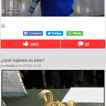
1603
22
¿Qué cojones es esto?
por
drast1k
el 5 oct 2011, 21:16