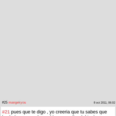
#25
mangekyou
8 oct 2011, 06:02
#21
pues que te digo , yo creeria que tu sabes que