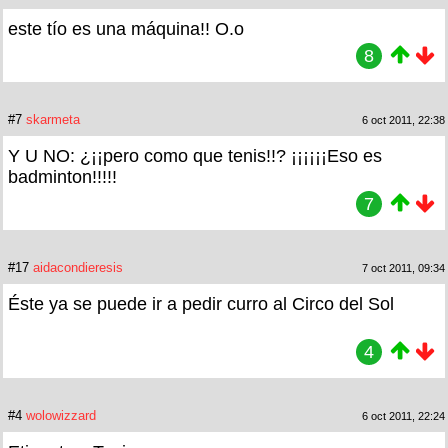
este tío es una máquina!! O.o
8
#7
skarmeta
6 oct 2011, 22:38
Y U NO: ¿¡¡pero como que tenis!!? ¡¡¡¡¡¡Eso es
badminton!!!!!
7
#17
aidacondieresis
7 oct 2011, 09:34
Éste ya se puede ir a pedir curro al Circo del Sol
4
#4
wolowizzard
6 oct 2011, 22:24