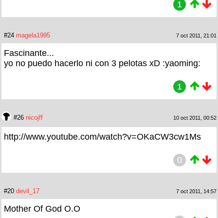
1
#24
magela1995
7 oct 2011, 21:01
Fascinante...
yo no puedo hacerlo ni con 3 pelotas xD :yaoming:
1
#26
nicojff
10 oct 2011, 00:52
http://www.youtube.com/watch?v=OKaCW3cw1Ms
0
#20
devil_17
7 oct 2011, 14:57
Mother Of God O.O