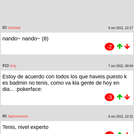
#3
mirioria
6 oct 2011, 22:17
nando~ nando~ (8)
-2
#10
rsxj
7 oct 2011, 00:04
Estoy de acuerdo con todos los que haveis puesto k
es badmin no tenis, como va kla gente de hoy en
dia... :pokerface:
-3
#5
hatsumomo
6 oct 2011, 22:31
Tenis, nivel experto