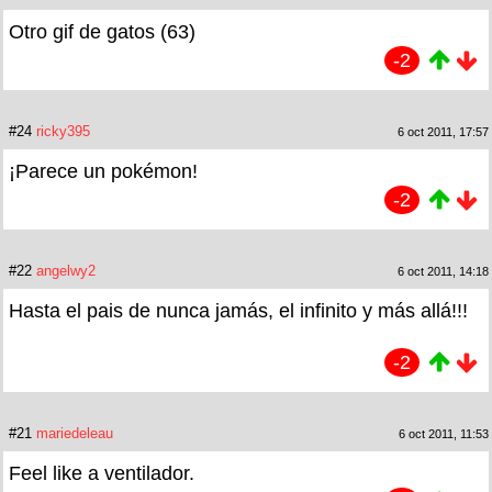
Otro gif de gatos (63)
-2
#24
ricky395
6 oct 2011, 17:57
¡Parece un pokémon!
-2
#22
angelwy2
6 oct 2011, 14:18
Hasta el pais de nunca jamás, el infinito y más allá!!!
-2
#21
mariedeleau
6 oct 2011, 11:53
Feel like a ventilador.