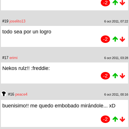
-2
#19
joselito13
6 oct 2011, 07:22
todo sea por un logro
-2
#17
erimi
6 oct 2011, 03:28
Nekos rulz!! :freddie:
-2
#16
peace4
6 oct 2011, 00:16
buenisimo!! me quedo embobado mirándole... xD
-2