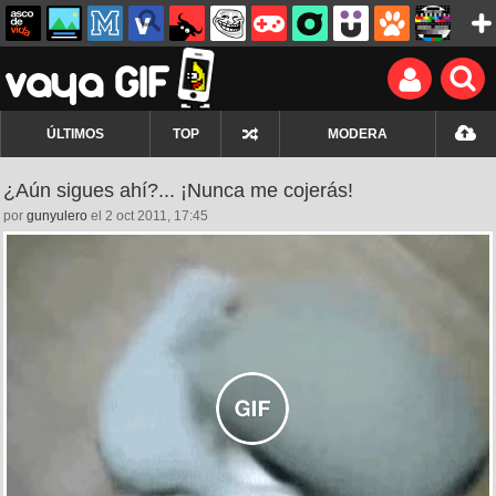
ÚLTIMOS
TOP
MODERA
¿Aún sigues ahí?... ¡Nunca me cojerás!
por
gunyulero
el 2 oct 2011, 17:45