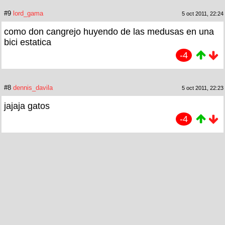
#9
lord_gama
5 oct 2011, 22:24
como don cangrejo huyendo de las medusas en una
bici estatica
-4
#8
dennis_davila
5 oct 2011, 22:23
jajaja gatos
-4