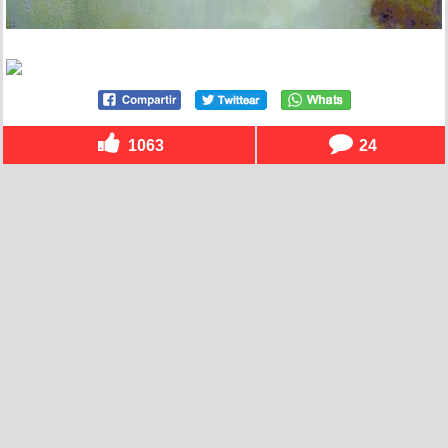
1063
24