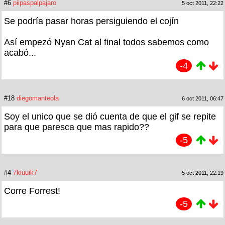
#6
piipaspalpajaro
5 oct 2011, 22:22
Se podría pasar horas persiguiendo el cojín
Así empezó Nyan Cat al final todos sabemos como
acabó...
-4
#18
diegomanteola
6 oct 2011, 06:47
Soy el unico que se dió cuenta de que el gif se repite
para que paresca que mas rapido??
-5
#4
7kiuuik7
5 oct 2011, 22:19
Corre Forrest!
-5