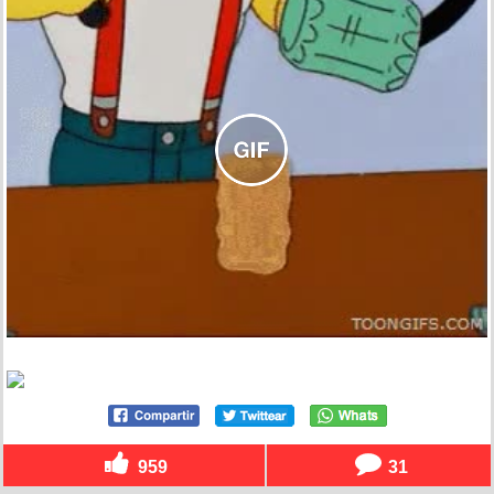
959
31