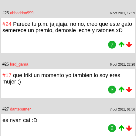
#25
abbaddon999
6 oct 2011, 17:59
#24
Parece tu p.m, jajajaja, no no, creo que este gato
semerece un premio, demosle leche y ratones xD
7
#26
lord_gama
6 oct 2011, 22:28
#17
que friki un momento yo tambien lo soy eres
mujer ;)
3
#27
dantebumer
7 oct 2011, 01:36
es nyan cat :D
2