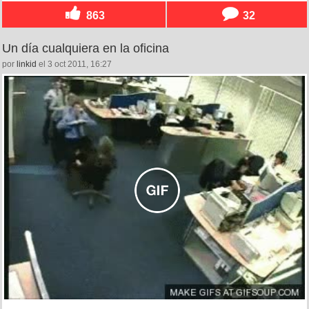
863
32
Un día cualquiera en la oficina
por
linkid
el 3 oct 2011, 16:27