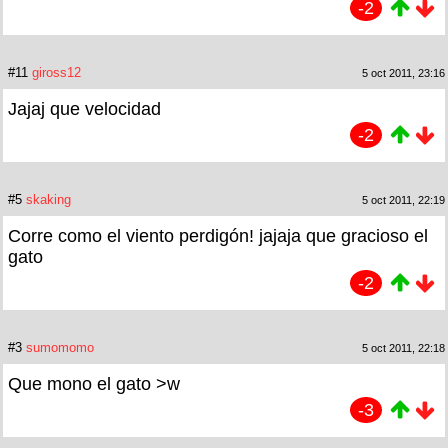
-2
#11
giross12
5 oct 2011, 23:16
Jajaj que velocidad
-2
#5
skaking
5 oct 2011, 22:19
Corre como el viento perdigón! jajaja que gracioso el
gato
-2
#3
sumomomo
5 oct 2011, 22:18
Que mono el gato >w
-3