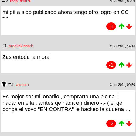
#34
rhcp_fibarra
3 oct 2011, 05:33
mi gif a sido publicado ahora tengo otro logro en CC
*-*
-1
#1
jorgelinkinpark
2 oct 2011, 14:16
Zas entoda la moral
-1
#31
ayslum
3 oct 2011, 00:50
Es mejor ser millonariio , comprarte una picina ii
nadar en ella , amtes qe nada en dinero -.- ( el qe
ponga el vovo "EN CONTRA" le hackeo la cuuena .-.
-2