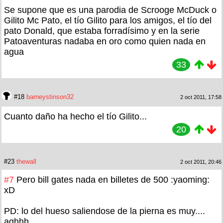
Se supone que es una parodia de Scrooge McDuck o
Gilito Mc Pato, el tío Gilito para los amigos, el tío del
pato Donald, que estaba forradísimo y en la serie
Patoaventuras nadaba en oro como quien nada en
agua
33
#18
barneystinson32
2 oct 2011, 17:58
Cuanto daño ha hecho el tío Gilito...
20
#23
thewall
2 oct 2011, 20:46
#7
Pero bill gates nada en billetes de 500 :yaoming:
xD
PD: lo del hueso saliendose de la pierna es muy....
aghhh