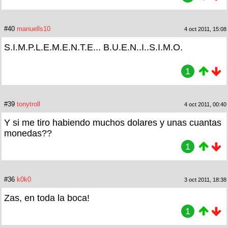
#40
manuells10
4 oct 2011, 15:08
S.I.M.P.L.E.M.E.N.T.E... B.U.E.N..I..S.I.M.O.
1
#39
tonytroll
4 oct 2011, 00:40
Y si me tiro habiendo muchos dolares y unas cuantas
monedas??
1
#36
k0k0
3 oct 2011, 18:38
Zas, en toda la boca!
1