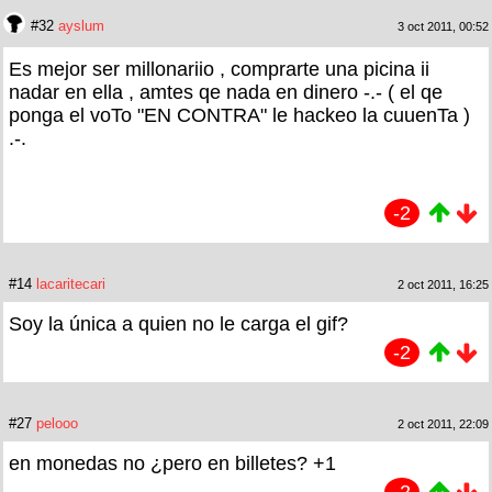
#32
ayslum
3 oct 2011, 00:52
Es mejor ser millonariio , comprarte una picina ii
nadar en ella , amtes qe nada en dinero -.- ( el qe
ponga el voTo "EN CONTRA" le hackeo la cuuenTa )
.-.
-2
#14
lacaritecari
2 oct 2011, 16:25
Soy la única a quien no le carga el gif?
-2
#27
pelooo
2 oct 2011, 22:09
en monedas no ¿pero en billetes? +1
-2