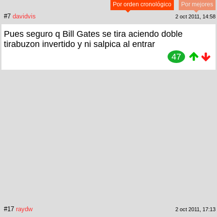
Por orden cronológico
Por mejores
#7
davidvis
2 oct 2011, 14:58
Pues seguro q Bill Gates se tira aciendo doble
tirabuzon invertido y ni salpica al entrar
47
#17
raydw
2 oct 2011, 17:13