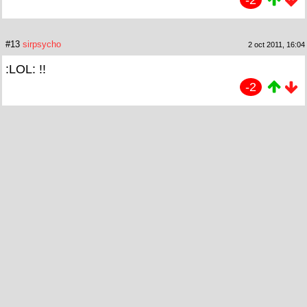
#13
sirpsycho
2 oct 2011, 16:04
:LOL: !!
-2