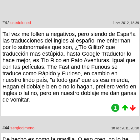
#47
usedcloned
1 oct 2012, 18:39
Tal vez me follen a negativos, pero siendo de España
las traducciones del ingles al español me enferman
por lo subnormales que son, ¿Tío Gilito? que
traducción mas estúpida, hasta Google Traductor lo
hace mejor, es Tío Rico en Pato Aventuras. Igual que
con las películas, The Fast and the Furious se
traduce como Rápido y Furioso, en cambio en
nuestro lindo país, "a todo gas" que es esa mierda,
Hagan el doblaje bien o no lo hagan, prefiero verlo en
ingles o latino, pero en nuestro doblaje me dan ganas
de vomitar.
1
#44
sergiogimeno
10 oct 2011, 20:20
De hecho es como la gravilla. O eso creo, no lo he