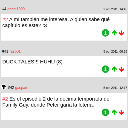
#4
carlot1990
2 oct 2011, 14:45
#2
A mí también me interesa. Alguien sabe qué
capítulo es este? :3
1
#41
faso01
5 oct 2011, 06:25
DUCK TALES!!! HUHU (8)
1
#42
gasparm
5 oct 2011, 12:17
#2
Es el episodio 2 de la decima temporada de
Family Guy, donde Peter gana la loteria.
1