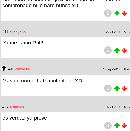
comprobado ni lo hare nunca xD
0
#11
sirpsycho
2 oct 2011, 15:57
Yo me llamo Ralf!
0
#46
dertasiu
12 ago 2012, 18:20
Mas de uno lo habrá intentado XD
0
#37
arturoide
3 oct 2011, 19:37
es verdad ya prove
0