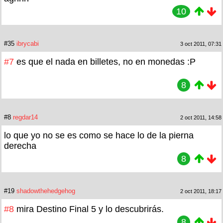
10
#35
ibrycabi
3 oct 2011, 07:31
#7
es que el nada en billetes, no en monedas :P
8
#8
regdar14
2 oct 2011, 14:58
lo que yo no se es como se hace lo de la pierna
derecha
8
#19
shadowthehedgehog
2 oct 2011, 18:17
#8
mira Destino Final 5 y lo descubrirás.
8