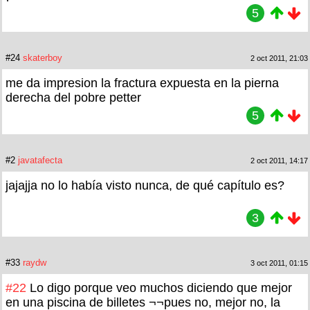
5
#24
skaterboy
2 oct 2011, 21:03
me da impresion la fractura expuesta en la pierna
derecha del pobre petter
5
#2
javatafecta
2 oct 2011, 14:17
jajajja no lo había visto nunca, de qué capítulo es?
3
#33
raydw
3 oct 2011, 01:15
#22
Lo digo porque veo muchos diciendo que mejor
en una piscina de billetes ¬¬pues no, mejor no, la