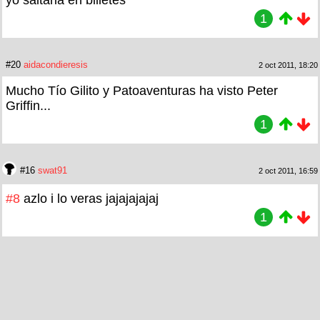
1
#20
aidacondieresis
2 oct 2011, 18:20
Mucho Tío Gilito y Patoaventuras ha visto Peter
Griffin...
1
#16
swat91
2 oct 2011, 16:59
#8
azlo i lo veras jajajajajaj
1