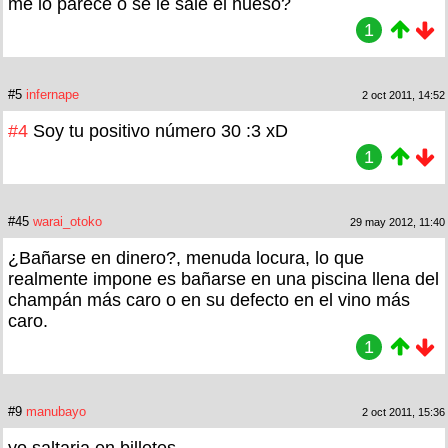
me lo parece o se le sale el hueso?
1
#5
infernape
2 oct 2011, 14:52
#4
Soy tu positivo número 30 :3 xD
1
#45
warai_otoko
29 may 2012, 11:40
¿Bañarse en dinero?, menuda locura, lo que
realmente impone es bañarse en una piscina llena del
champán más caro o en su defecto en el vino más
caro.
1
#9
manubayo
2 oct 2011, 15:36
yo saltaria en billetes