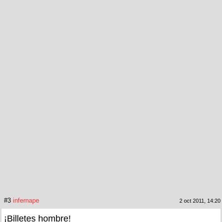
#3
infernape
2 oct 2011, 14:20
¡Billetes hombre!