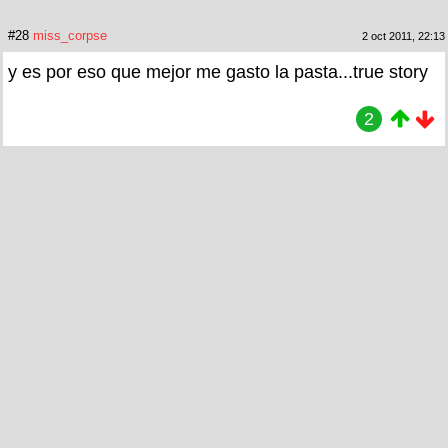
#28
miss_corpse
2 oct 2011, 22:13
y es por eso que mejor me gasto la pasta...true story
2