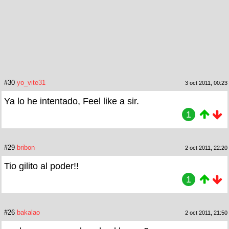
#30
yo_vite31
3 oct 2011, 00:23
Ya lo he intentado, Feel like a sir.
1
#29
bribon
2 oct 2011, 22:20
Tio gilito al poder!!
1
#26
bakalao
2 oct 2011, 21:50