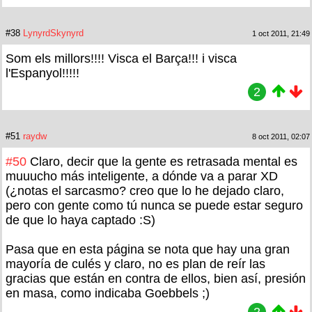
#38
LynyrdSkynyrd
1 oct 2011, 21:49
Som els millors!!!! Visca el Barça!!! i visca
l'Espanyol!!!!!
2
#51
raydw
8 oct 2011, 02:07
#50
Claro, decir que la gente es retrasada mental es
muuucho más inteligente, a dónde va a parar XD
(¿notas el sarcasmo? creo que lo he dejado claro,
pero con gente como tú nunca se puede estar seguro
de que lo haya captado :S)
Pasa que en esta página se nota que hay una gran
mayoría de culés y claro, no es plan de reír las
gracias que están en contra de ellos, bien así, presión
en masa, como indicaba Goebbels ;)
2