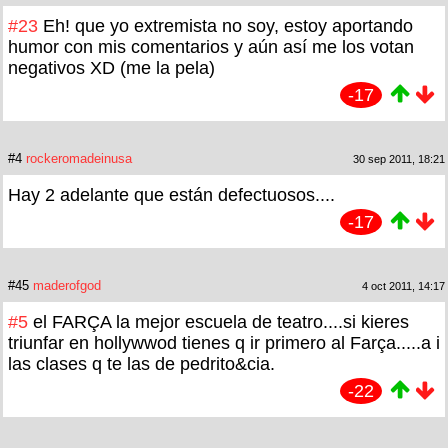
#23
Eh! que yo extremista no soy, estoy aportando
humor con mis comentarios y aún así me los votan
negativos XD (me la pela)
-17
#4
rockeromadeinusa
30 sep 2011, 18:21
Hay 2 adelante que están defectuosos....
-17
#45
maderofgod
4 oct 2011, 14:17
#5
el FARÇA la mejor escuela de teatro....si kieres
triunfar en hollywwod tienes q ir primero al Farça.....a i
las clases q te las de pedrito&cia.
-22