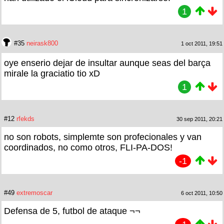
1
#35
neirask800
1 oct 2011, 19:51
oye enserio dejar de insultar aunque seas del barça
mirale la graciatio tio xD
1
#12
rfekds
30 sep 2011, 20:21
no son robots, simplemte son profecionales y van
coordinados, no como otros, FLI-PA-DOS!
-1
#49
extremoscar
6 oct 2011, 10:50
Defensa de 5, futbol de ataque ¬¬