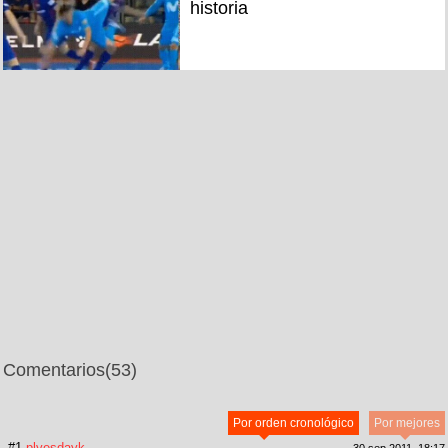
historia
Comentarios
(53)
Por orden cronológico
Por mejores
#1
plyesdayk