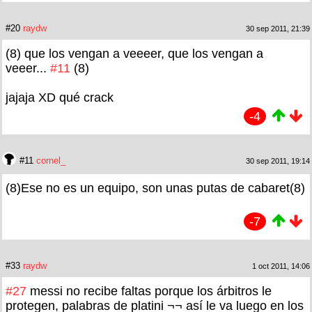
#20
raydw
30 sep 2011, 21:39
(8) que los vengan a veeeer, que los vengan a
veeer...
#11
(8)
jajaja XD qué crack
-4
#11
cornel_
30 sep 2011, 19:14
(8)Ese no es un equipo, son unas putas de cabaret(8)
-7
#33
raydw
1 oct 2011, 14:06
#27
messi no recibe faltas porque los árbitros le
protegen, palabras de platini ¬¬ así le va luego en los