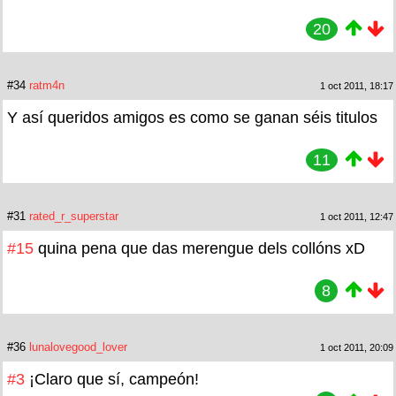
20
#34
ratm4n
1 oct 2011, 18:17
Y así queridos amigos es como se ganan séis titulos
11
#31
rated_r_superstar
1 oct 2011, 12:47
#15
quina pena que das merengue dels collóns xD
8
#36
lunalovegood_lover
1 oct 2011, 20:09
#3
¡Claro que sí, campeón!