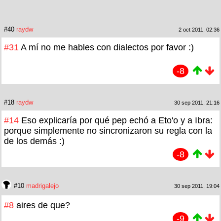
#40
raydw
2 oct 2011, 02:36
#31
A mí no me hables con dialectos por favor :)
-8
#18
raydw
30 sep 2011, 21:16
#14
Eso explicaría por qué pep echó a Eto'o y a Ibra:
porque simplemente no sincronizaron su regla con la
de los demás :)
-8
#10
madrigalejo
30 sep 2011, 19:04
#8
aires de que?
-9