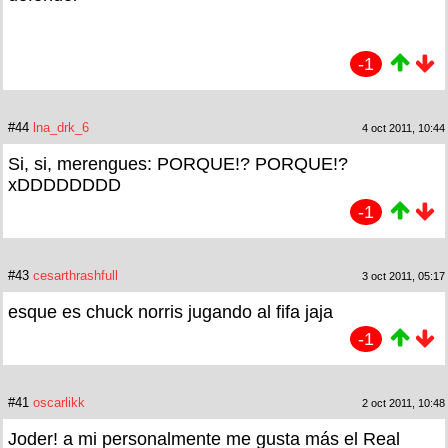
-1
#44
lna_drk_6
4 oct 2011, 10:44
Si, si, merengues: PORQUE!? PORQUE!?
xDDDDDDDD
-1
#43
cesarthrashfull
3 oct 2011, 05:17
esque es chuck norris jugando al fifa jaja
-1
#41
oscarlikk
2 oct 2011, 10:48
Joder! a mi personalmente me gusta más el Real