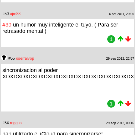
#50
ajm88
6 oct 2011, 20:05
#39
un humor muy inteligente el tuyo. ( Para ser
retrasado mental )
1
#55
oserralvop
29 sep 2012, 22:57
sincronizacion al poder
XDXDXDXDXDXDXDXDXDXDXDXDXDXDXDXDXDX
1
#54
roggua
29 sep 2012, 00:16
han utilizado el iCloud para sincronizarse!