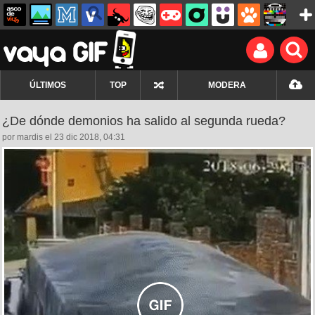
ÚLTIMOS
TOP
MODERA
¿De dónde demonios ha salido al segunda rueda?
por mardis el 23 dic 2018, 04:31