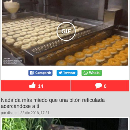
14
0
Nada da más miedo que una pitón reticulada
acercándose a ti
por distro el 22 dic 2018, 17:31