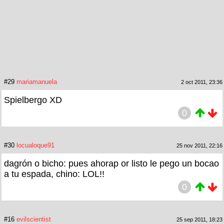
#29
mariamanuela
2 oct 2011, 23:36
Spielbergo XD
0
#30
locualoque91
25 nov 2011, 22:16
dagrón o bicho: pues ahorap or listo le pego un bocao
a tu espada, chino: LOL!!
0
#16
evilscientist
25 sep 2011, 18:23