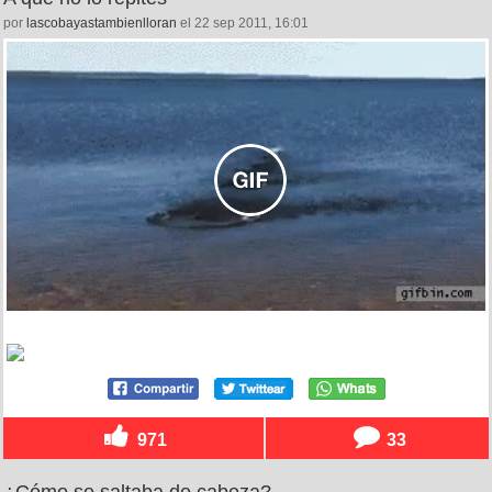
por
lascobayastambienlloran
el 22 sep 2011, 16:01
971
33