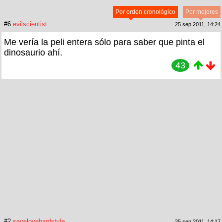
Por orden cronológico
Por mejores
#6
evilscientist
25 sep 2011, 14:24
Me vería la peli entera sólo para saber que pinta el
dinosaurio ahí.
43
#2
sevelovehardstyle
25 sep 2011, 14:17