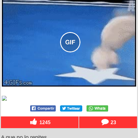
1245
23
A que no lo repites