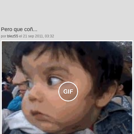
Pero que coñ...
por
blez55
el 21 sep 2011, 03:32