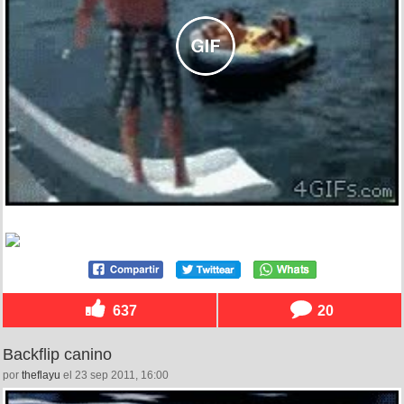
637
20
Backflip canino
por
theflayu
el 23 sep 2011, 16:00