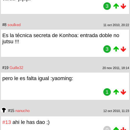
3
#8
soulked
11 oct 2010, 20:22
Es la técnica secreta de Konhoa: entrada doble no
jutsu !!!
3
#19
Guille32
20 nov 2011, 18:14
pero le es falta igual :yaoming:
1
#15
nanucho
12 oct 2010, 11:23
#13
ahi le has dao ;)
0