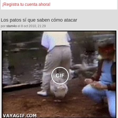
¡Registra tu cuenta ahora!
Los patos sí que saben cómo atacar
por
stam4o
el 8 oct 2010, 21:29