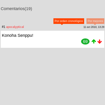
Comentarios
(19)
Por orden cronológico
Por mejores
#1
apocalyptical
11 oct 2010, 13:29
Konoha Senppu!
69