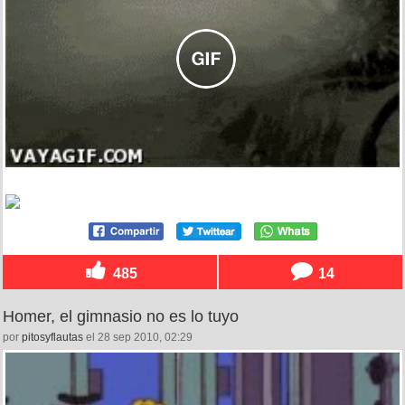
485
14
Homer, el gimnasio no es lo tuyo
por
pitosyflautas
el 28 sep 2010, 02:29