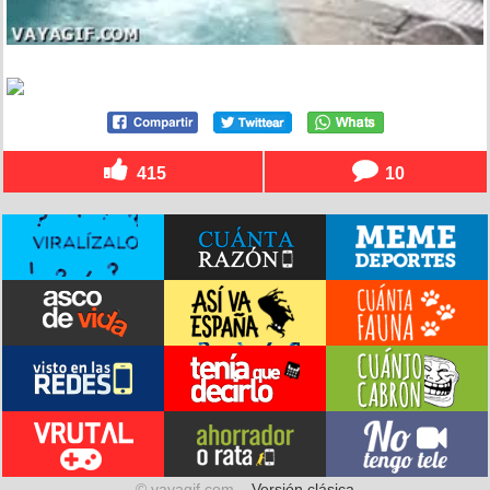
415
10
© vayagif.com –
Versión clásica