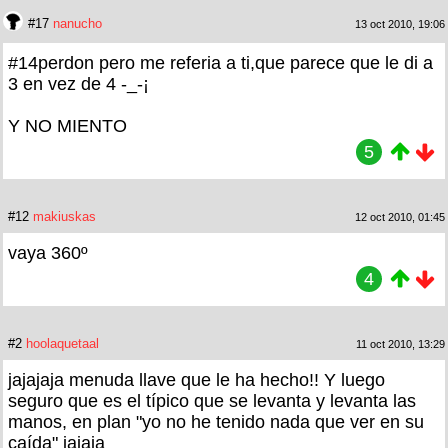
#17
nanucho
13 oct 2010, 19:06
#14perdon pero me referia a ti,que parece que le di a
3 en vez de 4 -_-¡
Y NO MIENTO
5
#12
makiuskas
12 oct 2010, 01:45
vaya 360º
4
#2
hoolaquetaal
11 oct 2010, 13:29
jajajaja menuda llave que le ha hecho!! Y luego
seguro que es el típico que se levanta y levanta las
manos, en plan "yo no he tenido nada que ver en su
caída" jajaja