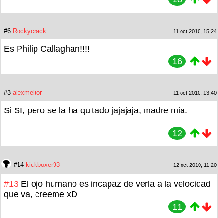
#6
Rockycrack
11 oct 2010, 15:24
Es Philip Callaghan!!!!
16
#3
alexmeitor
11 oct 2010, 13:40
Si SI, pero se la ha quitado jajajaja, madre mia.
12
#14
kickboxer93
12 oct 2010, 11:20
#13
El ojo humano es incapaz de verla a la velocidad
que va, creeme xD
11