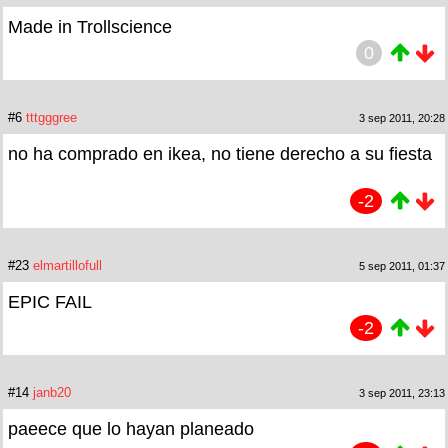
Made in Trollscience
0
#6
tttgggree
3 sep 2011, 20:28
no ha comprado en ikea, no tiene derecho a su fiesta
-2
#23
elmartillofull
5 sep 2011, 01:37
EPIC FAIL
-2
#14
janb20
3 sep 2011, 23:13
paeece que lo hayan planeado