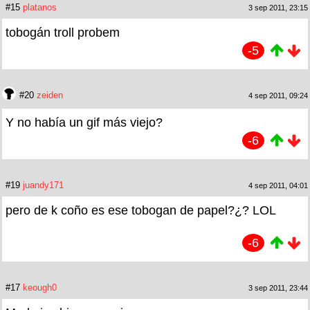
#15
platanos
3 sep 2011, 23:15
tobogán troll probem
-5
#20
zeiden
4 sep 2011, 09:24
Y no había un gif más viejo?
-6
#19
juandy171
4 sep 2011, 04:01
pero de k coño es ese tobogan de papel?¿? LOL
-6
#17
keough0
3 sep 2011, 23:44