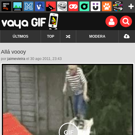
ÚLTIMOS
TOP
MODERA
Allá voooy
por
jaimevieira
el 30 ago 2011, 23:43