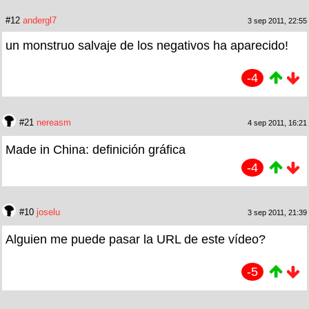
#12
andergl7
3 sep 2011, 22:55
un monstruo salvaje de los negativos ha aparecido!
-4
#21
nereasm
4 sep 2011, 16:21
Made in China: definición gráfica
-4
#10
joselu
3 sep 2011, 21:39
Alguien me puede pasar la URL de este vídeo?
-5