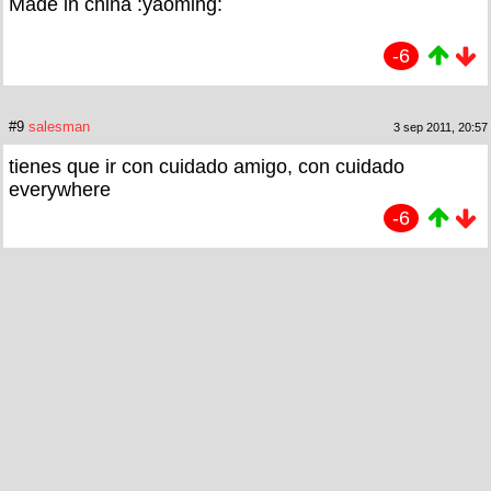
Made in china :yaoming:
-6
#9
salesman
3 sep 2011, 20:57
tienes que ir con cuidado amigo, con cuidado
everywhere
-6