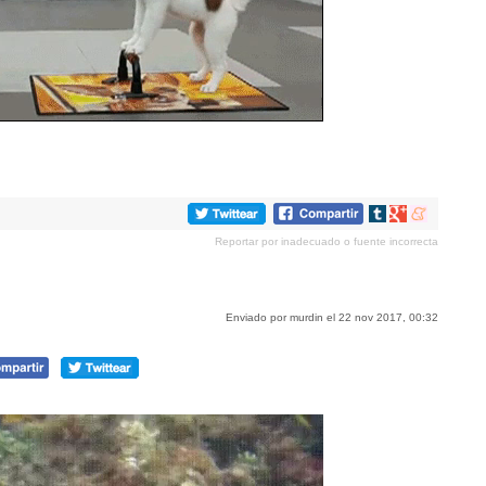
Compartir
Compartir
Compartir
en
en
en
Reportar por inadecuado o fuente incorrecta
tumblr
Google+
meneame
Enviado por murdin el 22 nov 2017, 00:32