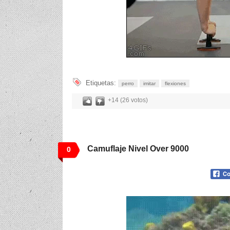
Etiquetas:
perro
imitar
flexiones
+14 (26 votos)
Camuflaje Nivel Over 9000
0