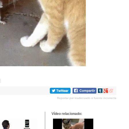
Compartir
Compartir
Compartir
en
en
en
Reportar por inadecuado o fuente incorrecta
tumblr
Google+
meneame
Vídeo relacionado: