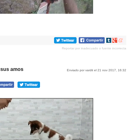
Compartir
Compartir
Compartir
en
en
en
Reportar por inadecuado o fuente incorrecta
tumblr
Google+
meneame
n sus amos
Enviado por vardit el 21 nov 2017, 16:32