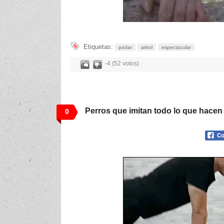
Etiquetas:
podar
arbol
espectacular
-4 (52 votos)
Perros que imitan todo lo que hace
0