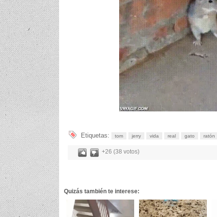
Etiquetas:
tom
jerry
vida
real
gato
ratón
+26 (38 votos)
Quizás también te interese: