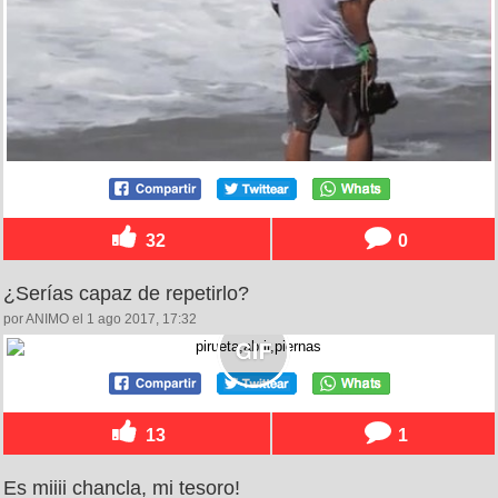
32
0
¿Serías capaz de repetirlo?
por ANIMO el 1 ago 2017, 17:32
13
1
Es miiii chancla, mi tesoro!