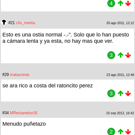
4
#21
clix_menta
20 ago 2011, 12:12
Esto es una ostia normal -.-". Solo que lo han puesto
a cámara lenta y ya esta, no hay mas que ver.
3
#29
matazorras
23 ago 2011, 12:48
se ara rico a costa del ratoncito perez
3
#34
MRestaneitor16
15 sep 2012, 16:42
Menudo puñetazo
2