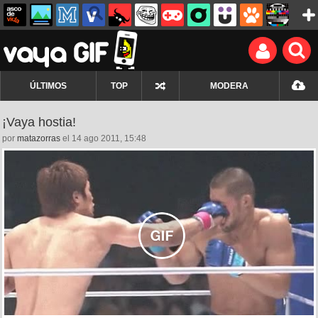
ÚLTIMOS
TOP
MODERA
¡Vaya hostia!
por
matazorras
el 14 ago 2011, 15:48