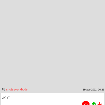
#3
shotseverybody
19 ago 2011, 20:23
-K.O.
-5