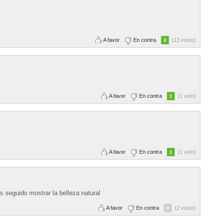
A favor
En contra
(13 votos)
3
A favor
En contra
(1 voto)
1
A favor
En contra
(1 voto)
1
 seguido mostrar la belleza natural
A favor
En contra
(2 votos)
0