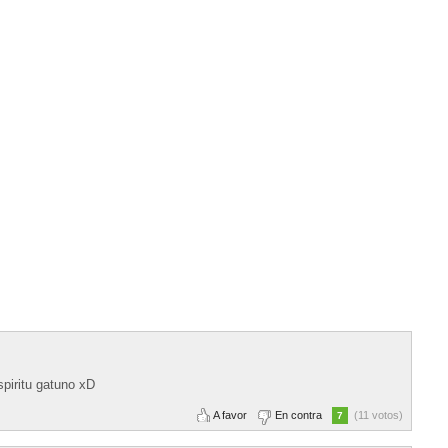
spiritu gatuno xD
A favor
En contra
(11 votos)
7