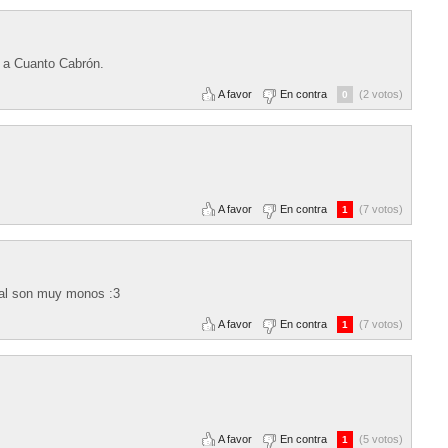
ve a Cuanto Cabrón.
A favor
En contra
(2 votos)
0
A favor
En contra
(7 votos)
1
gual son muy monos :3
A favor
En contra
(7 votos)
1
A favor
En contra
(5 votos)
1