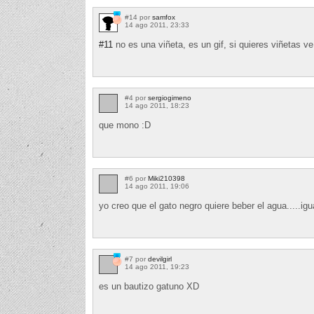
#14 por
samfox
14 ago 2011, 23:33
#11
no es una viñeta, es un gif, si quieres viñetas 
#4 por
sergiogimeno
14 ago 2011, 18:23
que mono :D
#6 por
Miki210398
14 ago 2011, 19:06
yo creo que el gato negro quiere beber el agua.....i
#7 por
devilgirl
14 ago 2011, 19:23
es un bautizo gatuno XD