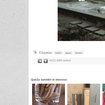
Etiquetas:
baño
agua
ducha
+621 (695 votos)
Quizás también te interese: