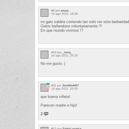
#8 por
srruso
14 ago 2011, 19:38
mi gato saldria corriendo tan solo ver esta barbaridad 
Gatos bañandose voluntariamente ?!
En que mundo vivimos !?
#10 por
_tomy_
14 ago 2011, 20:18
No me gusto :|
#11 por
JeroWorld97
14 ago 2011, 20:43
que buena viñeta!
Parecen madre e hijo!
2
#12 por
SailorLunatica