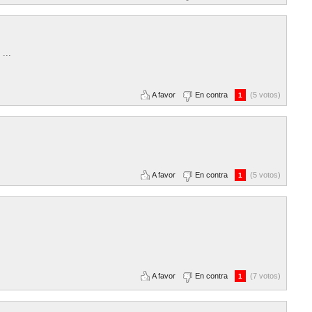
...
A favor
En contra
(5 votos)
1
A favor
En contra
(5 votos)
1
A favor
En contra
(7 votos)
1