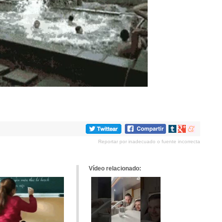
Compartir
Compartir
Compartir
en
en
en
Reportar por inadecuado o fuente incorrecta
tumblr
Google+
meneame
Vídeo relacionado: