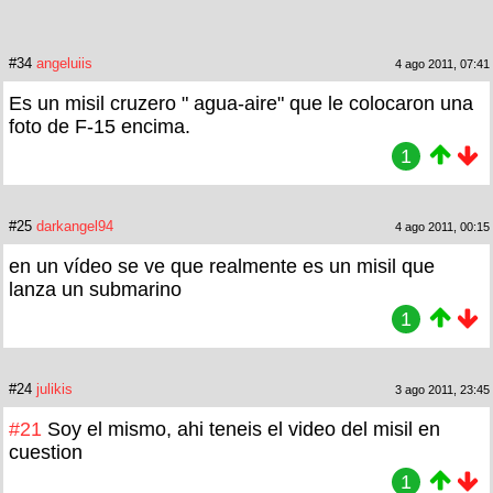
#34
angeluiis
4 ago 2011, 07:41
Es un misil cruzero " agua-aire" que le colocaron una
foto de F-15 encima.
1
#25
darkangel94
4 ago 2011, 00:15
en un vídeo se ve que realmente es un misil que
lanza un submarino
1
#24
julikis
3 ago 2011, 23:45
#21
Soy el mismo, ahi teneis el video del misil en
cuestion
1