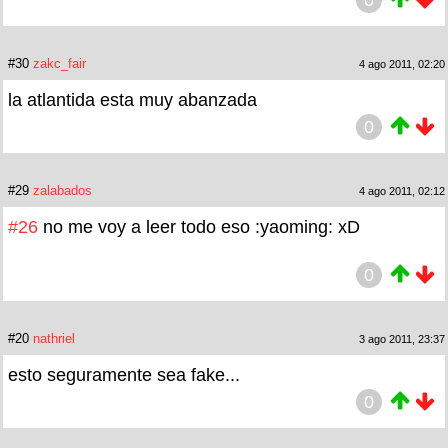
#30
zakc_fair
4 ago 2011, 02:20
la atlantida esta muy abanzada
0
#29
zalabados
4 ago 2011, 02:12
#26
no me voy a leer todo eso :yaoming: xD
0
#20
nathriel
3 ago 2011, 23:37
esto seguramente sea fake...
0