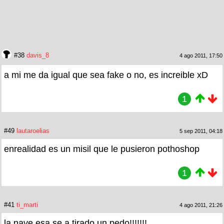
#38
davis_8
4 ago 2011, 17:50
a mi me da igual que sea fake o no, es increible xD
1
#49
lautaroelias
5 sep 2011, 04:18
enrealidad es un misil que le pusieron pothoshop
1
#41
ti_marti
4 ago 2011, 21:26
la nave esa se a tirado un pedo!!!!!!!