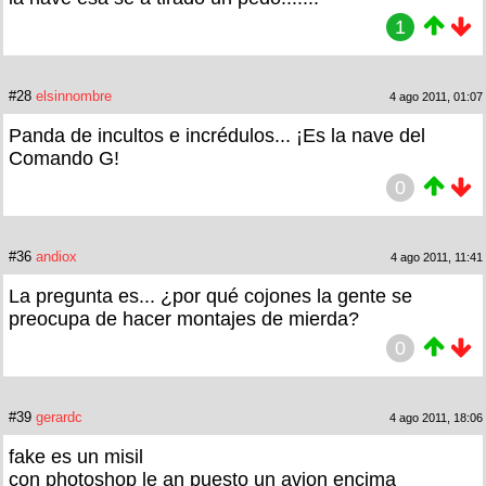
1
#28
elsinnombre
4 ago 2011, 01:07
Panda de incultos e incrédulos... ¡Es la nave del
Comando G!
0
#36
andiox
4 ago 2011, 11:41
La pregunta es... ¿por qué cojones la gente se
preocupa de hacer montajes de mierda?
0
#39
gerardc
4 ago 2011, 18:06
fake es un misil
con photoshop le an puesto un avion encima