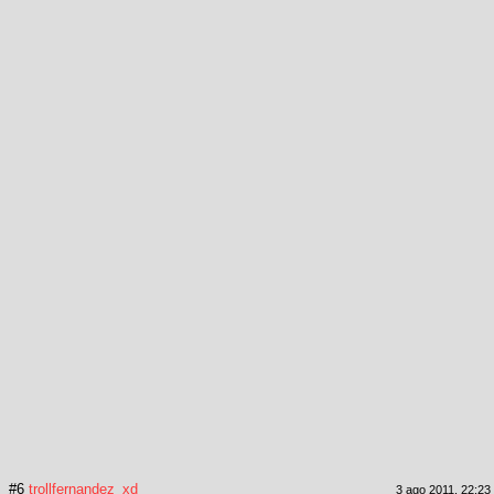
#6
trollfernandez_xd
3 ago 2011, 22:23