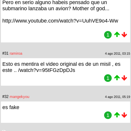
Pero en serio alguno habeis pensado que un
submarino lanzaba un avion? Mother of god...
http://www.youtube.com/watch?v=UuhVE9o4-Ww
1
#31
ramiroa
4 ago 2011, 03:15
Esto es mentira el video original es de un misil , es
este .. /watch?v=95tFGzDpDJs
1
#32
mangekyou
4 ago 2011, 05:19
es fake
1