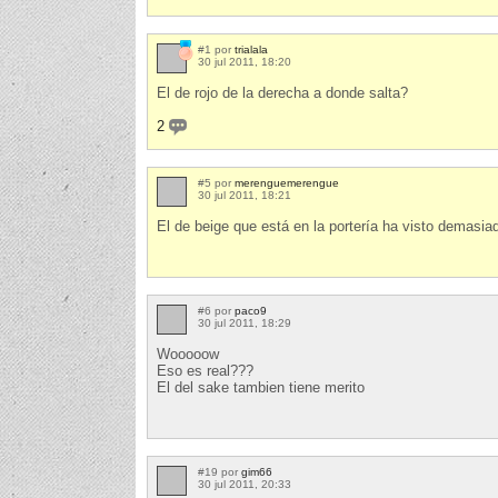
#1 por
trialala
30 jul 2011, 18:20
El de rojo de la derecha a donde salta?
2
#5 por
merenguemerengue
30 jul 2011, 18:21
El de beige que está en la portería ha visto demasiad
#6 por
paco9
30 jul 2011, 18:29
Wooooow
Eso es real???
El del sake tambien tiene merito
#19 por
gim66
30 jul 2011, 20:33