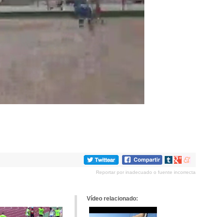
Compartir
Compartir
Compartir
en
en
en
Reportar por inadecuado o fuente incorrecta
tumblr
Google+
meneame
Vídeo relacionado: