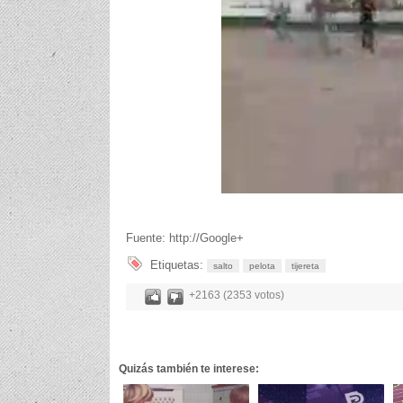
Fuente: http://Google+
Etiquetas:
salto
pelota
tijereta
+2163 (2353 votos)
Quizás también te interese: