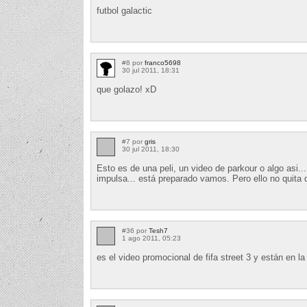
futbol galactic
#8 por
franco5698
30 jul 2011, 18:31
que golazo! xD
#7 por
gris
30 jul 2011, 18:30
Esto es de una peli, un video de parkour o algo asi..
impulsa... está preparado vamos. Pero ello no quita 
#36 por
Tesh7
1 ago 2011, 05:23
es el video promocional de fifa street 3 y están en l