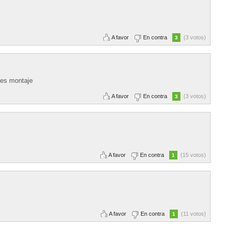
A favor
En contra
(3 votos)
3
 es montaje
A favor
En contra
(3 votos)
3
A favor
En contra
(15 votos)
1
A favor
En contra
(11 votos)
1