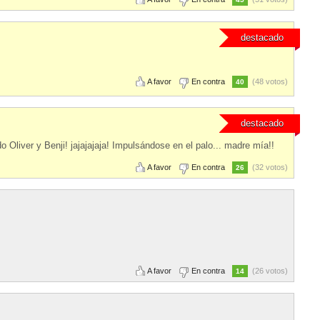
destacado
A favor
En contra
(48 votos)
40
destacado
o Oliver y Benji! jajajajaja! Impulsándose en el palo... madre mía!!
A favor
En contra
(32 votos)
26
A favor
En contra
(26 votos)
14