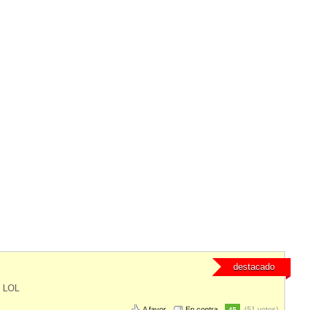
destacado
. LOL
A favor
En contra
(51 votos)
45