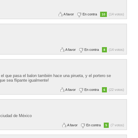
A favor
En contra
(14 votos)
10
A favor
En contra
(14 votos)
8
. el que pasa el balon también hace una pirueta, y el portero se
que sea flipante igualmente!
A favor
En contra
(22 votos)
6
a ciudad de México
A favor
En contra
(7 votos)
5