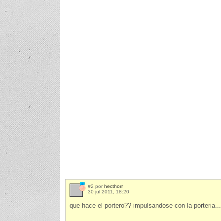
#2 por
hecthorr
30 jul 2011, 18:20
que hace el portero?? impulsandose con la porteria..