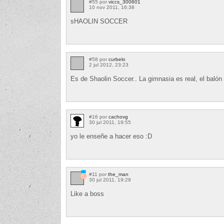
#55 por
viccs_300601
10 nov 2011, 16:38
sHAOLIN SOCCER
#58 por
curbelo
2 jul 2012, 23:23
Es de Shaolin Soccer.. La gimnasia es real, el balón
#16 por
cachovg
30 jul 2011, 19:55
yo le enseñe a hacer eso :D
#11 por
the_man
30 jul 2011, 19:29
Like a boss