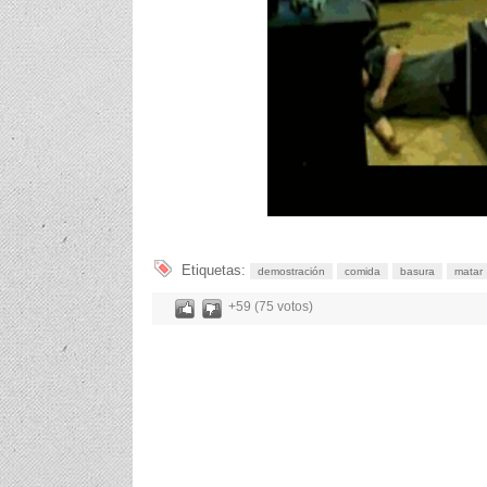
Etiquetas:
demostración
comida
basura
matar
+59 (75 votos)