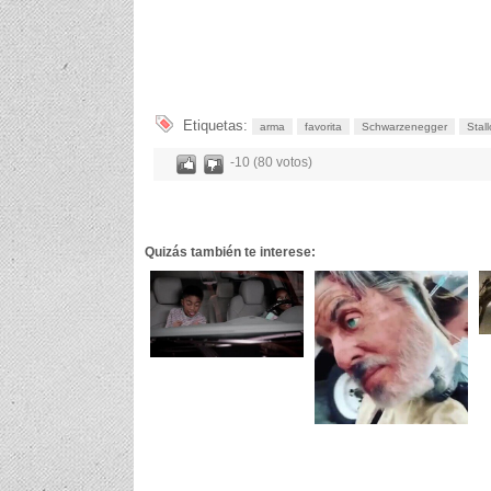
Etiquetas:
arma
favorita
Schwarzenegger
Stal
-10 (80 votos)
Quizás también te interese: