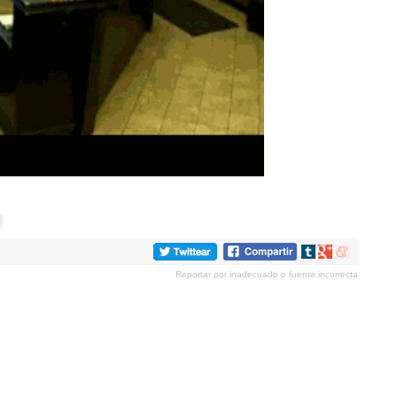
Compartir
Compartir
Compartir
en
en
en
Reportar por inadecuado o fuente incorrecta
tumblr
Google+
meneame