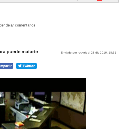
der dejar comentarios.
ura puede matarte
Enviado por reckels el 28 dic 2016, 18:31