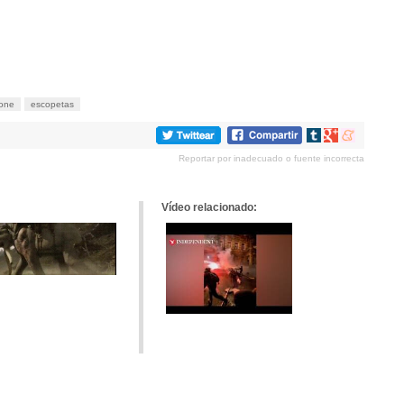
lone
escopetas
Compartir
Compartir
Compartir
en
en
en
Reportar por inadecuado o fuente incorrecta
tumblr
Google+
meneame
Vídeo relacionado: