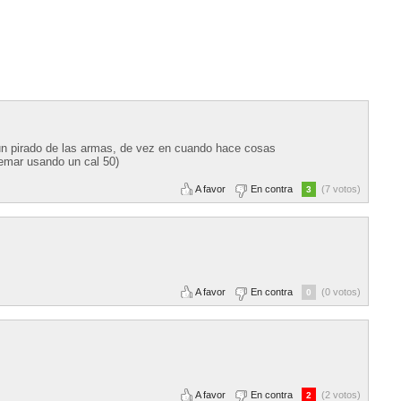
 un pirado de las armas, de vez en cuando hace cosas
emar usando un cal 50)
A favor
En contra
(7 votos)
3
A favor
En contra
(0 votos)
0
A favor
En contra
(2 votos)
2