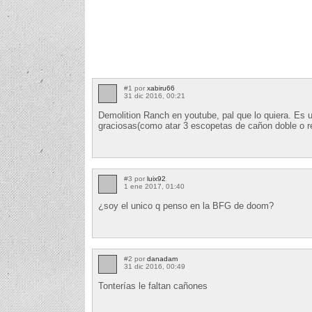
#1 por
xabiru66
31 dic 2016, 00:21
Demolition Ranch en youtube, pal que lo quiera. Es
graciosas(como atar 3 escopetas de cañon doble o r
#3 por
luix92
1 ene 2017, 01:40
¿soy el unico q penso en la BFG de doom?
#2 por
danadam
31 dic 2016, 00:49
Tonterías le faltan cañones