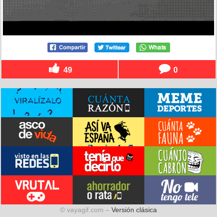
49
0
© vayagif.com –
Versión clásica