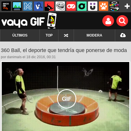
ÚLTIMOS
TOP
MODERA
360 Ball, el deporte que tendría que ponerse de moda
por danimals el 18 dic 2016, 00:31