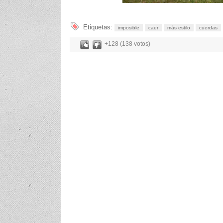
Etiquetas:
imposible
caer
más estilo
cuerdas
+128 (138 votos)