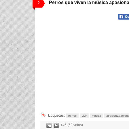
Perros que viven la música apasio
2
Etiquetas:
perros
vivir
musica
apasionadament
+46 (62 votos)