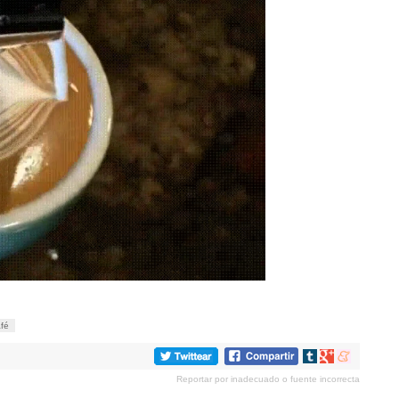
fé
Compartir
Compartir
Compartir
en
en
en
Reportar por inadecuado o fuente incorrecta
tumblr
Google+
meneame