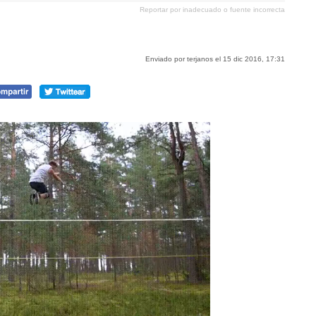
en
en
en
Reportar por inadecuado o fuente incorrecta
tumblr
Google+
meneame
Enviado por terjanos el 15 dic 2016, 17:31