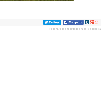
Compartir
Compartir
Compartir
en
en
en
Reportar por inadecuado o fuente incorrecta
tumblr
Google+
meneame