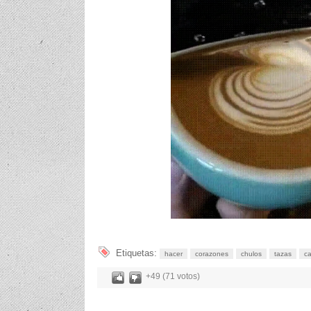
Etiquetas:
hacer
corazones
chulos
tazas
ca
+49 (71 votos)